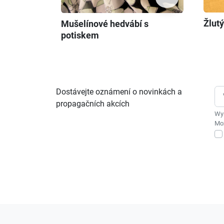
Žlut
Mušelínové hedvábí s
potiskem
Dostávejte oznámení o novinkách a
propagačních akcích
Wys
Moż