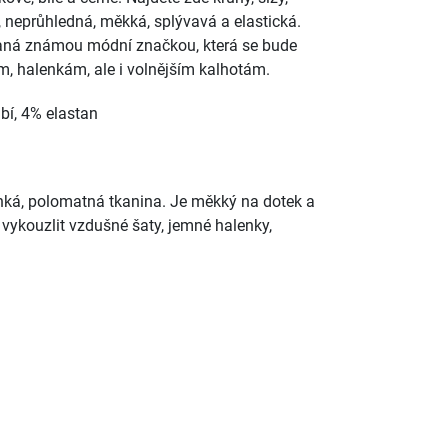
á, neprůhledná, měkká, splývavá a elastická.
aná známou módní značkou, která se bude
m, halenkám, ale i volnějším kalhotám.
bí, 4% elastan
nká, polomatná tkanina. Je měkký na dotek a
í vykouzlit vzdušné šaty, jemné halenky,