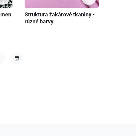
kámen
Struktura žakárové tkaniny -
různé barvy
acebook
Instagram