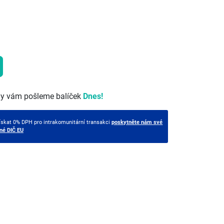
my vám pošleme balíček
Dnes!
ískat 0% DPH pro intrakomunitární transakci
poskytněte nám své
tné DIČ EU