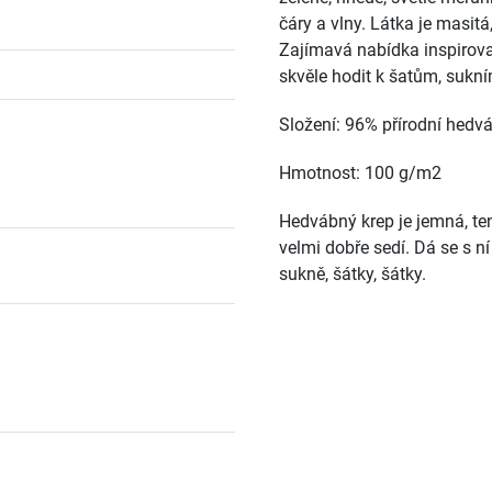
čáry a vlny. Látka je masit
Zajímavá nabídka inspirov
skvěle hodit k šatům, sukní
Složení: 96% přírodní hedvá
Hmotnost: 100 g/m2
Hedvábný krep je jemná, te
velmi dobře sedí. Dá se s n
sukně, šátky, šátky.