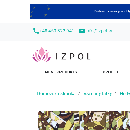
Dodáváme naše produkty 
call
mail
+48 453 322 941
info@izpol.eu
NOVÉ PRODUKTY
PRODEJ
Domovská stránka
Všechny látky
Hedv