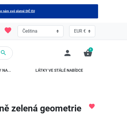
e nám své platné DIČ EU
favorite
0
person
shopping_basket

 NA...
LÁTKY VE STÁLÉ NABÍDCE
ně zelená geometrie
favorite