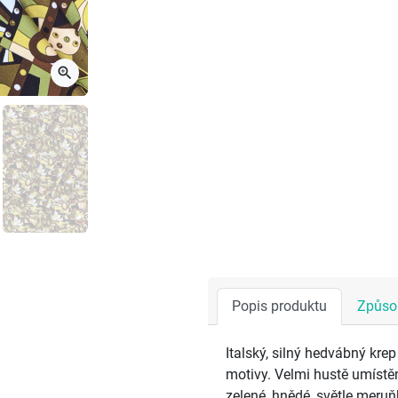
zoom_in
Popis produktu
Způsob
Italský, silný hedvábný kre
motivy. Velmi hustě umístě
zelené, hnědé, světle meruňk