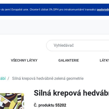
do zemí Evropské unie. Chcete-li získat 0% DPH pro intrakomunitární transakci
poskytnět
VŠECHNY LÁTKY
GALANTERIE
LÁTKY
ábí
Silná krepová hedvábně zelená geometrie
Silná krepová hedváb
Č. produktu
55202