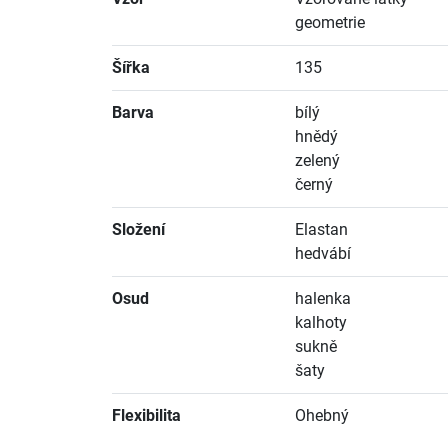
geometrie
Šířka
135
Barva
bílý
hnědý
zelený
černý
Složení
Elastan
hedvábí
Osud
halenka
kalhoty
sukně
šaty
Flexibilita
Ohebný