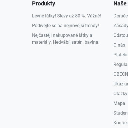
Produkty
Naše 
Levné látky! Slevy až 80 %. Vážně!
Doruče
Podívejte se na nejnovější trendy!
Zásady
Nejčastěji nakupované látky a
Odstou
materiály. Hedvábí, satén, bavlna.
O nás
Plateb
Regula
OBECN
Ukázk
Otázky
Mapa
Studen
Kontak