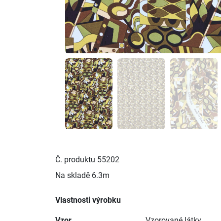
Č. produktu
55202
Na skladě
6.3m
Vlastnosti výrobku
Vzor
Vzorované látky