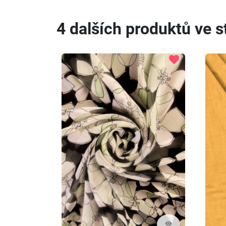
4 dalších produktů ve st
favorite
visibility