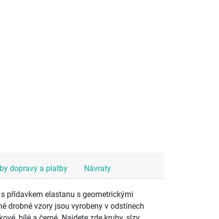
y dopravy a platby
Návraty
p s přídavkem elastanu s geometrickými
né drobné vzory jsou vyrobeny v odstínech
ové, bílé a černé. Najdete zde kruhy, slzy,