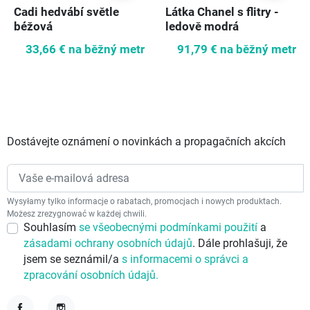
Cadi hedvábí světle
Látka Chanel s flitry -
béžová
ledově modrá
33,66 €
na běžný metr
91,79 €
na běžný metr
Dostávejte oznámení o novinkách a propagačních akcích
Wysyłamy tylko informacje o rabatach, promocjach i nowych produktach.
Możesz zrezygnować w każdej chwili.
Souhlasím
se všeobecnými podmínkami použití
a
zásadami ochrany osobních údajů
. Dále prohlašuji, že
jsem se seznámil/a
s informacemi o správci a
zpracování osobních údajů.