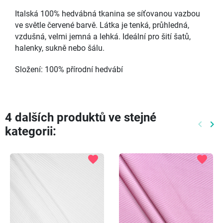
Italská 100% hedvábná tkanina se síťovanou vazbou
ve světle červené barvě. Látka je tenká, průhledná,
vzdušná, velmi jemná a lehká. Ideální pro šití šatů,
halenky, sukně nebo šálu.
Složení: 100% přírodní hedvábí
4 dalších produktů ve stejné
keyboard_arrow_left
keyboard_arrow_right
kategorii:
Předch
Dal
favorite
favorite