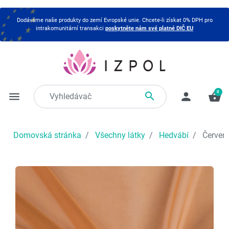
Dodáváme naše produkty do zemí Evropské unie. Chcete-li získat 0% DPH pro
intrakomunitární transakci
poskytněte nám své platné DIČ EU
0

menu
person
shopping_basket
Domovská stránka
Všechny látky
Hedvábí
Červená