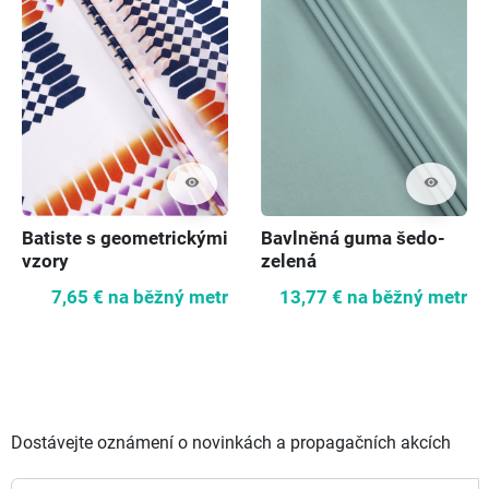
visibility
visibility
Batiste s geometrickými
Bavlněná guma šedo-
vzory
zelená
7,65 €
na běžný metr
13,77 €
na běžný metr
Dostávejte oznámení o novinkách a propagačních akcích