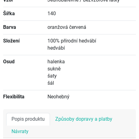
Vzor
Jednobarevné / bezvzorové látky
Šířka
140
Barva
oranžová červená
Složení
100% přírodní hedvábí
hedvábí
Osud
halenka
sukně
šaty
šál
Flexibilita
Neohebný
Popis produktu
Způsoby dopravy a platby
Návraty