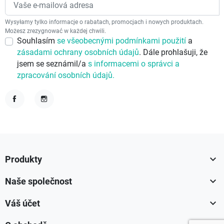
Wysyłamy tylko informacje o rabatach, promocjach i nowych produktach.
Możesz zrezygnować w każdej chwili.
Souhlasím
se všeobecnými podmínkami použití
a
zásadami ochrany osobních údajů
. Dále prohlašuji, že
jsem se seznámil/a
s informacemi o správci a
zpracování osobních údajů.
Facebook
Instagram

Produkty

Naše společnost

Váš účet