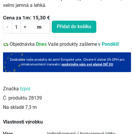
velmi jemná a lehká.
Cena za
1
m:
15,30
€
Přidat do košíku
-
+
m
Objednávka
Dnes
Vaše produkty zašleme v
Pondělí!
Dodáváme naše produkty do zemí Evropské unie. Chcete-li získat 0% DPH pro
intrakomunitární transakci
poskytněte nám své platné DIČ EU
Značka
Izpol
Č. produktu
28139
Na skladě
7,3 m
Vlastnosti výrobku