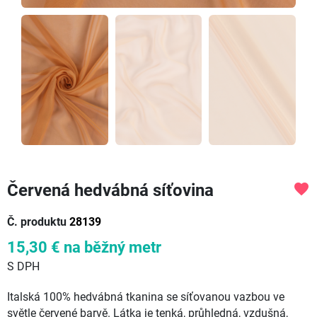
Červená hedvábná síťovina
favorite
Č. produktu
28139
15,30 €
na běžný metr
S DPH
Italská 100% hedvábná tkanina se síťovanou vazbou ve
světle červené barvě. Látka je tenká, průhledná, vzdušná,