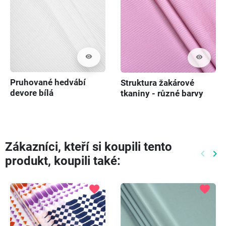
visibility
visibility
Pruhované hedvábí
Struktura žakárové
devore bílá
tkaniny - různé barvy
Zákazníci, kteří si koupili tento
keyboard_arrow_left
keyboard_arrow_right
produkt, koupili také:
Předch
Dal
favorite
favorite