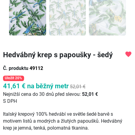
Hedvábný krep s papoušky - šedý
favorite
Č. produktu
49112
Uložit 20%
41,61 €
na běžný metr
52,01 €
Nejnižší cena do 30 dnů před slevou:
52,01 €
S DPH
Italský krepový 100% hedvábí ve světle šedé barvě s
motivem listů a modrých a žlutých papoušků. Hedvábný
krep je jemná, tenká, polomatná tkanina.