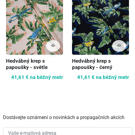
visibility
visibility
Hedvábný krep s
Hedvábný krep s
papoušky - světle
papoušky - černý
růžový
41,61 €
na běžný metr
41,61 €
na běžný metr
Dostávejte oznámení o novinkách a propagačních akcích