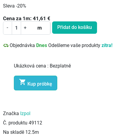
Sleva -20%
Cena za
1
m:
41,61
€
Přidat do košíku
-
+
m
Objednávka
Dnes
Odešleme vaše produkty
zítra!
Ukázková cena :
Bezplatně

Kup próbkę
Značka
Izpol
Č. produktu
49112
Na skladě
12.5m