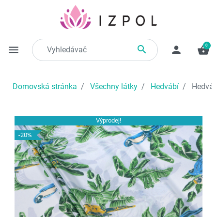
0

menu
person
shopping_basket
Domovská stránka
Všechny látky
Hedvábí
Hedvábn
Výprodej!
-20%