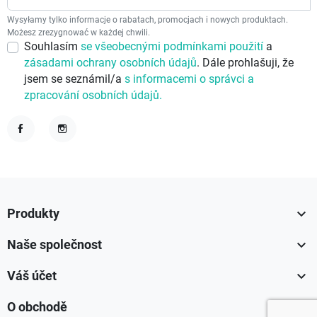
Wysyłamy tylko informacje o rabatach, promocjach i nowych produktach.
Możesz zrezygnować w każdej chwili.
Souhlasím
se všeobecnými podmínkami použití
a
zásadami ochrany osobních údajů
. Dále prohlašuji, že
jsem se seznámil/a
s informacemi o správci a
zpracování osobních údajů.
Facebook
Instagram

Produkty

Naše společnost

Váš účet

O obchodě