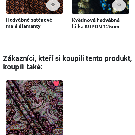
visibility
visibility
Hedvábné saténové
Květinová hedvábná
malé diamanty
látka KUPÓN 125cm
Zákazníci, kteří si koupili tento produkt,
koupili také:
favorite