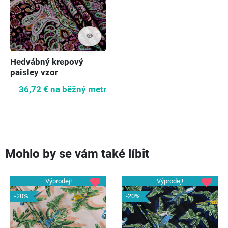
visibility
Hedvábný krepový
paisley vzor
36,72 €
na běžný metr
Mohlo by se vám také líbit
favorite
favorite
Výprodej!
Výprodej!
-20%
-20%