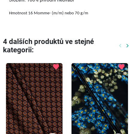
Složení: 100% přírodní hedvábí
Hmotnost 16 Momme- (m/m) nebo 70 g/m
4 dalších produktů ve stejné
keyboard_arrow_left
keyboard_arrow_right
kategorii:
Předch
Dal
favorite
favorite