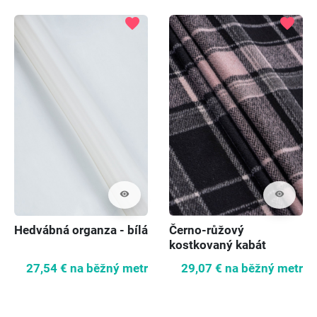
favorite
favorite
visibility
visibility
Hedvábná organza - bílá
Černo-růžový
kostkovaný kabát
27,54 €
na běžný metr
29,07 €
na běžný metr