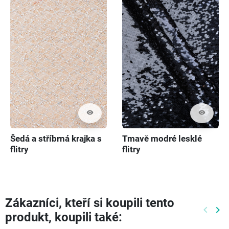
visibility
visibility
Šedá a stříbrná krajka s
Tmavě modré lesklé
flitry
flitry
Zákazníci, kteří si koupili tento
keyboard_arrow_left
keyboard_arrow_right
produkt, koupili také:
Předch
Dal