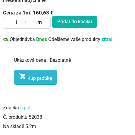
měkké a nadýchané.
Cena za
1
m:
160,63
€
Přidat do košíku
-
+
m
Objednávka
Dnes
Odešleme vaše produkty
zítra!
Ukázková cena :
Bezplatně

Kup próbkę
Značka
Izpol
Č. produktu
52038
Na skladě
5.2m