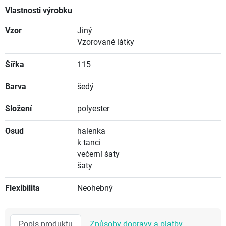
Vlastnosti výrobku
Vzor
Jiný
Vzorované látky
Šířka
115
Barva
šedý
Složení
polyester
Osud
halenka
k tanci
večerní šaty
šaty
Flexibilita
Neohebný
Popis produktu
Způsoby dopravy a platby