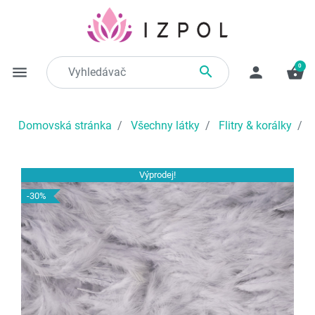
0

menu
person
shopping_basket
Domovská stránka
Všechny látky
Flitry & korálky
V
Výprodej!
-30%