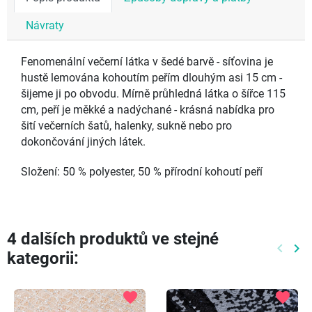
Návraty
Fenomenální večerní látka v šedé barvě - síťovina je
hustě lemována kohoutím peřím dlouhým asi 15 cm -
šijeme ji po obvodu. Mírně průhledná látka o šířce 115
cm, peří je měkké a nadýchané - krásná nabídka pro
šití večerních šatů, halenky, sukně nebo pro
dokončování jiných látek.
Složení: 50 % polyester, 50 % přírodní kohoutí peří
4 dalších produktů ve stejné
keyboard_arrow_left
keyboard_arrow_right
kategorii:
Předch
Dal
favorite
favorite