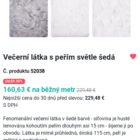
Večerní látka s peřím světle šedá
favorite
Č. produktu
52038
Uložit 30%
160,63 €
na běžný metr
229,48 €
Nejnižší cena do 30 dnů před slevou:
229,48 €
S DPH
Fenomenální večerní látka v šedé barvě - síťovina je hustě
lemována kohoutím peřím dlouhým asi 15 cm - šijeme ji po
obvodu. Látka je mírně průhledná, široká 115 cm, peří je