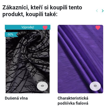
Zákazníci, kteří si koupili tento
keyboard_arrow_left
keyboard_arrow_right
produkt, koupili také:
Předch
Dal
favorite
favorite
Výprodej!
-50%
visibility
visibility
Dušená vlna
Charakteristická
podšívka fialová