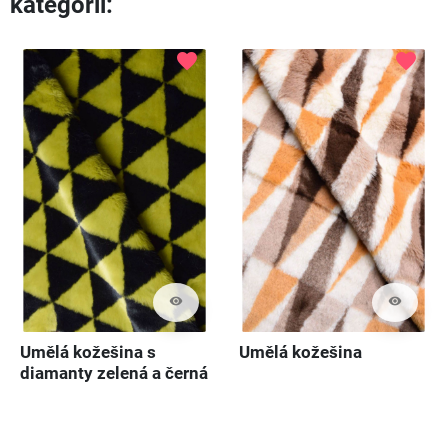
kategorii:
Předch
Dal
favorite
favorite
visibility
visibility
Umělá kožešina s
Umělá kožešina
diamanty zelená a černá