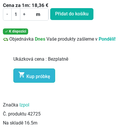
Cena za
1
m:
18,36
€
Přidat do košíku
-
+
m
K dispozici

Objednávka
Dnes
Vaše produkty zašleme v
Pondělí!
Ukázková cena :
Bezplatně

Kup próbkę
Značka
Izpol
Č. produktu
42725
Na skladě
16.5m