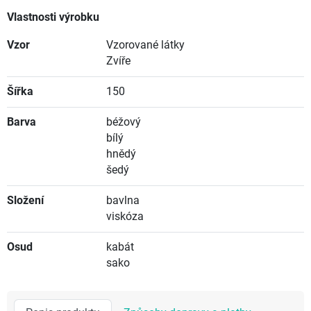
Vlastnosti výrobku
Vzor
Vzorované látky
Zvíře
Šířka
150
Barva
béžový
bílý
hnědý
šedý
Složení
bavlna
viskóza
Osud
kabát
sako