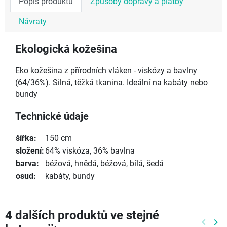
Popis produktu
Způsoby dopravy a platby
Návraty
Ekologická kožešina
Eko kožešina z přírodních vláken - viskózy a bavlny
(64/36%). Silná, těžká tkanina. Ideální na kabáty nebo
bundy
Technické údaje
šířka:
150 cm
složení:
64% viskóza, 36% bavlna
barva:
béžová, hnědá, béžová, bílá, šedá
osud:
kabáty, bundy
4 dalších produktů ve stejné
keyboard_arrow_left
keyboard_arrow_right