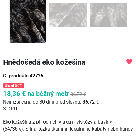
Hnědošedá eko kožešina
favorite
Č. produktu
42725
Uložit 50%
18,36 €
na běžný metr
36,72 €
Nejnižší cena do 30 dnů před slevou:
36,72 €
S DPH
Eko kožešina z přírodních vláken - viskózy a bavlny
(64/36%). Silná, těžká tkanina. Ideální na kabáty nebo bundy