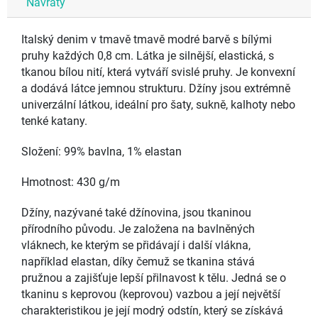
Návraty
Italský denim v tmavě tmavě modré barvě s bílými
pruhy každých 0,8 cm. Látka je silnější, elastická, s
tkanou bílou nití, která vytváří svislé pruhy. Je konvexní
a dodává látce jemnou strukturu. Džíny jsou extrémně
univerzální látkou, ideální pro šaty, sukně, kalhoty nebo
tenké katany.
Složení: 99% bavlna, 1% elastan
Hmotnost: 430 g/m
Džíny, nazývané také džínovina, jsou tkaninou
přírodního původu. Je založena na bavlněných
vláknech, ke kterým se přidávají i další vlákna,
například elastan, díky čemuž se tkanina stává
pružnou a zajišťuje lepší přilnavost k tělu. Jedná se o
tkaninu s keprovou (keprovou) vazbou a její největší
charakteristikou je její modrý odstín, který se získává