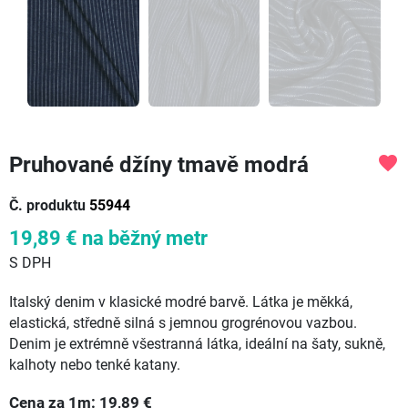
Pruhované džíny tmavě modrá
favorite
Č. produktu
55944
19,89 €
na běžný metr
S DPH
Italský denim v klasické modré barvě. Látka je měkká,
elastická, středně silná s jemnou grogrénovou vazbou.
Denim je extrémně všestranná látka, ideální na šaty, sukně,
kalhoty nebo tenké katany.
Cena za
1
m:
19,89
€