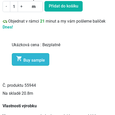
Přidat do košíku
-
+
m
Objednat v rámci
21
minut a my vám pošleme balíček
Dnes!
Ukázková cena :
Bezplatně

Buy sample
Č. produktu
55944
Na skladě
20.8m
Vlastnosti výrobku