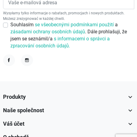
Wysyłamy tylko informacje o rabatach, promocjach i nowych produktach.
Możesz zrezygnować w każdej chwili.
Souhlasím
se všeobecnými podmínkami použití
a
zásadami ochrany osobních údajů
. Dále prohlašuji, že
jsem se seznámil/a
s informacemi o správci a
zpracování osobních údajů.
Facebook
Instagram

Produkty

Naše společnost

Váš účet