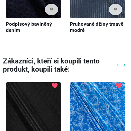
visibility
visibility
Podpisový bavlněný
Pruhované džíny tmavě
denim
modré
Zákazníci, kteří si koupili tento
keyboard_arrow_left
keyboard_arrow_right
produkt, koupili také:
Předch
Dal
favorite
favorite