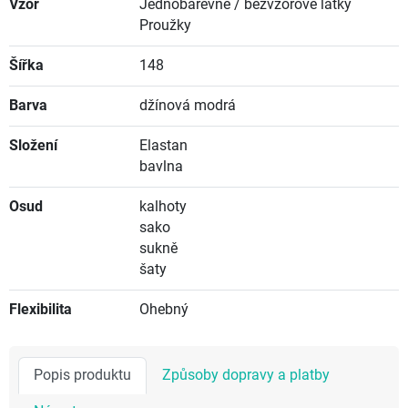
Vzor
Jednobarevné / bezvzorové látky
Proužky
Šířka
148
Barva
džínová modrá
Složení
Elastan
bavlna
Osud
kalhoty
sako
sukně
šaty
Flexibilita
Ohebný
Popis produktu
Způsoby dopravy a platby