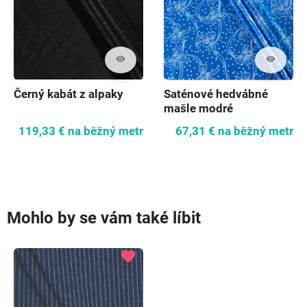
visibility
visibility
Černý kabát z alpaky
Saténové hedvábné
mašle modré
119,33 €
na běžný metr
67,31 €
na běžný metr
Mohlo by se vám také líbit
favorite