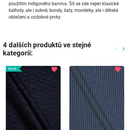
použitím indigového barviva. Šít se zde nejen klasické
kalhoty, ale i sukně, bundy, šaty, montérky, ale i dětské
oblečení a ozdobné prvky.
4 dalších produktů ve stejné
keyboard_arrow_left
keyboard_arrow_right
kategorii:
Předch
Dal
favorite
favorite
Nové