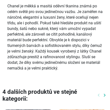
Chanel je měkká a masitá oděvní tkanina známá po
celém světě pro svou jedinečnou vazbu. Je zaměřen na
náročné, elegantní a luxusní ženy, které oceňují nejen
třídu, ale i pohodlí. Pokud také hledáte produkt na ušití
bundy, šatů nebo sukně, který vám umožní vypadat
perfektně, ale zároveň se cítit pohodlně, kanálový
materiál bude perfektní. Obvykle je k dispozici v
tlumených barvách a sofistikovaném stylu, díky čemuž
je velmi ženský. Každý kousek vyrobený z látky Chanel
zdůrazňuje prestiž a rafinovanost stylingu. Sluší se
dodat, že díky svému jedinečnému složení se materiál
nemačká a je velmi praktický.
4 dalších produktů ve stejné
keyboard_arrow_left
keyboard_arrow_right
kategorii:
Předch
Dal