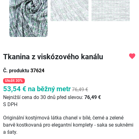
Tkanina z viskózového kanálu
favorite
Č. produktu
37624
Uložit 30%
53,54 €
na běžný metr
76,49 €
Nejnižší cena do 30 dnů před slevou:
76,49 €
S DPH
Originální kostýmová látka chanel v bílé, černé a zelené
barvě kostkovaná pro elegantní komplety - saka se sukněmi
a šaty.