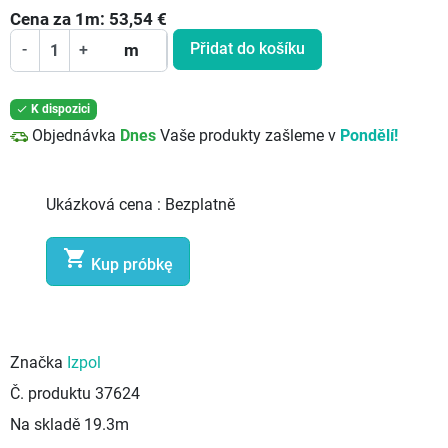
Cena za
1
m:
53,54
€
Přidat do košíku
-
+
m
K dispozici

Objednávka
Dnes
Vaše produkty zašleme v
Pondělí!
Ukázková cena :
Bezplatně

Kup próbkę
Značka
Izpol
Č. produktu
37624
Na skladě
19.3m