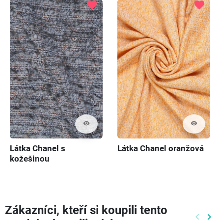
favorite
favorite
visibility
visibility
Látka Chanel s
Látka Chanel oranžová
kožešinou
Zákazníci, kteří si koupili tento
keyboard_arrow_left
keyboard_arrow_right