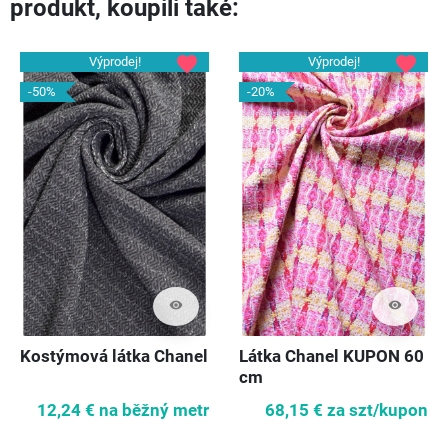
produkt, koupili také:
Předch
Dal
favorite
favorite
Výprodej!
Výprodej!
-50%
-20%
visibility
visibility
Kostýmová látka Chanel
Látka Chanel KUPON 60
cm
12,24 €
na běžný metr
68,15 €
za szt/kupon