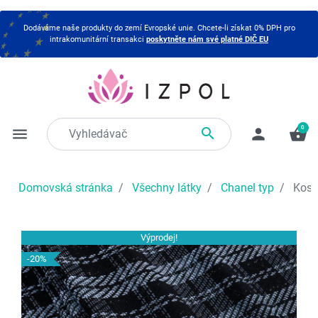
Dodáváme naše produkty do zemí Evropské unie. Chcete-li získat 0% DPH pro
intrakomunitární transakci
poskytněte nám své platné DIČ EU
0

menu
person
shopping_basket
Domovská stránka
Všechny látky
Chanel typ
Kost
Výprodej!
-20%