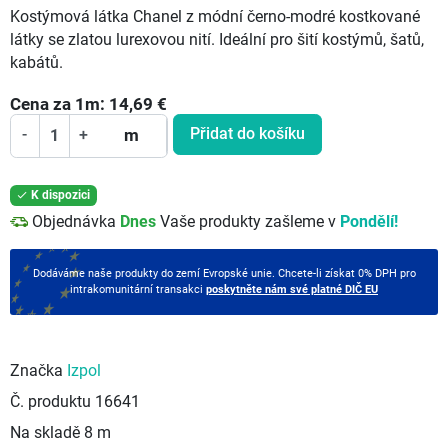
Kostýmová látka Chanel z módní černo-modré kostkované
látky se zlatou lurexovou nití. Ideální pro šití kostýmů, šatů,
kabátů.
Cena za
1
m:
14,69
€
Přidat do košíku
-
+
m
K dispozici

Objednávka
Dnes
Vaše produkty zašleme v
Pondělí!
Dodáváme naše produkty do zemí Evropské unie. Chcete-li získat 0% DPH pro
intrakomunitární transakci
poskytněte nám své platné DIČ EU
Značka
Izpol
Č. produktu
16641
Na skladě
8 m