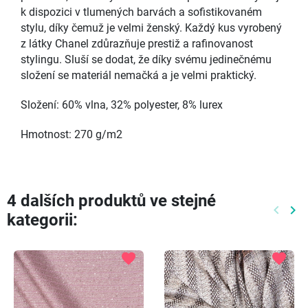
k dispozici v tlumených barvách a sofistikovaném
stylu, díky čemuž je velmi ženský. Každý kus vyrobený
z látky Chanel zdůrazňuje prestiž a rafinovanost
stylingu. Sluší se dodat, že díky svému jedinečnému
složení se materiál nemačká a je velmi praktický.
Složení: 60% vlna, 32% polyester, 8% lurex
Hmotnost: 270 g/m2
4 dalších produktů ve stejné
keyboard_arrow_left
keyboard_arrow_right
kategorii:
Předch
Dal
favorite
favorite