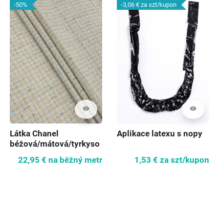
-50%
-3,06 €
za szt/kupon
visibility
visibility
Látka Chanel
Aplikace latexu s nopy
béžová/mátová/tyrkyso
vá SUPER CENA
22,95 €
na běžný metr
1,53 €
za szt/kupon