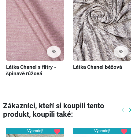
visibility
visibility
Látka Chanel s flitry -
Látka Chanel béžová
špinavě růžová
Zákazníci, kteří si koupili tento
keyboard_arrow_left
keyboard_arrow_right
produkt, koupili také:
Předch
Dal
favorite
favorite
Výprodej!
Výprodej!