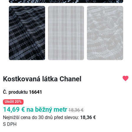
Kostkovaná látka Chanel
favorite
Č. produktu
16641
Uložit 20%
14,69 €
na běžný metr
18,36 €
Nejnižší cena do 30 dnů před slevou:
18,36 €
S DPH