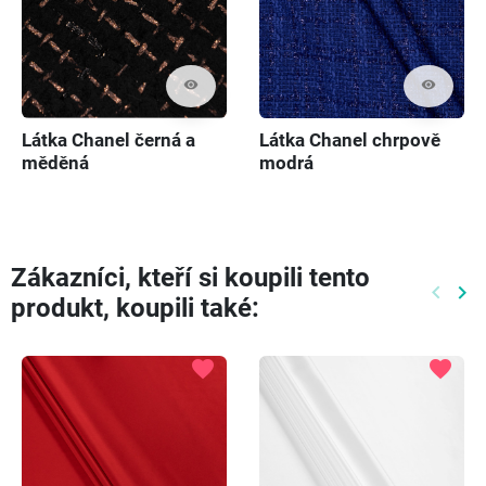
visibility
visibility
Látka Chanel černá a
Látka Chanel chrpově
měděná
modrá
Zákazníci, kteří si koupili tento
keyboard_arrow_left
keyboard_arrow_right
produkt, koupili také:
Předch
Dal
favorite
favorite