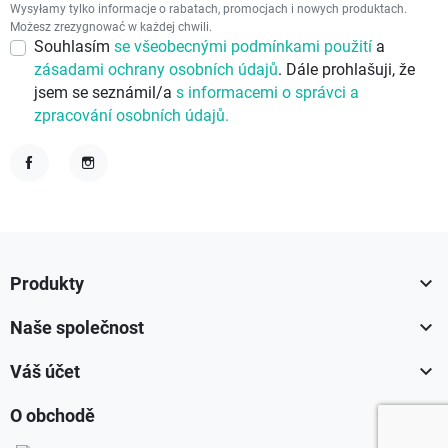
Wysyłamy tylko informacje o rabatach, promocjach i nowych produktach.
Możesz zrezygnować w każdej chwili.
Souhlasím
se všeobecnými podmínkami použití
a
zásadami ochrany osobních údajů
. Dále prohlašuji, že
jsem se seznámil/a
s informacemi o správci a
zpracování osobních údajů.
Facebook
Instagram

Produkty

Naše společnost

Váš účet

O obchodě