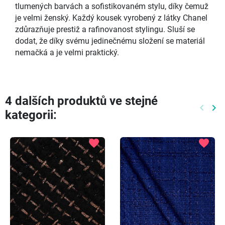
tlumených barvách a sofistikovaném stylu, díky čemuž
je velmi ženský. Každý kousek vyrobený z látky Chanel
zdůrazňuje prestiž a rafinovanost stylingu. Sluší se
dodat, že díky svému jedinečnému složení se materiál
nemačká a je velmi praktický.
4 dalších produktů ve stejné
keyboard_arrow_left
keyboard_arrow_right
kategorii:
Předch
Dal
favorite
favorite