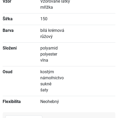
Vzor
Vzorované látky
mřížka
Šířka
150
Barva
bílá krémová
růžový
Složení
polyamid
polyester
vlna
Osud
kostým
námořnictvo
sukně
šaty
Flexibilita
Neohebný