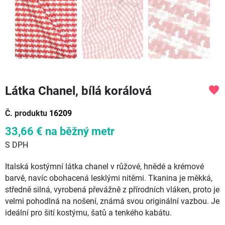
Látka Chanel, bílá korálová
favorite
Č. produktu
16209
33,66 €
na běžný metr
S DPH
Italská kostýmní látka chanel v růžové, hnědé a krémové
barvě, navíc obohacená lesklými nitěmi. Tkanina je měkká,
středně silná, vyrobená převážně z přírodních vláken, proto je
velmi pohodlná na nošení, známá svou originální vazbou. Je
ideální pro šití kostýmu, šatů a tenkého kabátu.