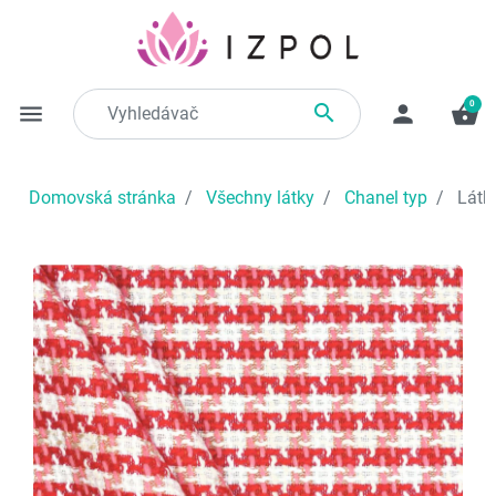
0

menu
person
shopping_basket
Domovská stránka
Všechny látky
Chanel typ
Látka