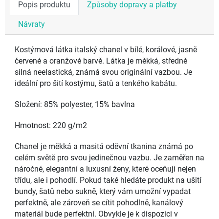
Popis produktu
Způsoby dopravy a platby
Návraty
Kostýmová látka italský chanel v bílé, korálové, jasně
červené a oranžové barvě. Látka je měkká, středně
silná neelastická, známá svou originální vazbou. Je
ideální pro šití kostýmu, šatů a tenkého kabátu.
Složení: 85% polyester, 15% bavlna
Hmotnost: 220 g/m2
Chanel je měkká a masitá oděvní tkanina známá po
celém světě pro svou jedinečnou vazbu. Je zaměřen na
náročné, elegantní a luxusní ženy, které oceňují nejen
třídu, ale i pohodlí. Pokud také hledáte produkt na ušití
bundy, šatů nebo sukně, který vám umožní vypadat
perfektně, ale zároveň se cítit pohodlně, kanálový
materiál bude perfektní. Obvykle je k dispozici v