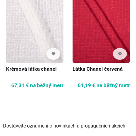
visibility
visibility
Krémová látka chanel
Látka Chanel červená
67,31 €
na běžný metr
61,19 €
na běžný metr
Dostávejte oznámení o novinkách a propagačních akcích