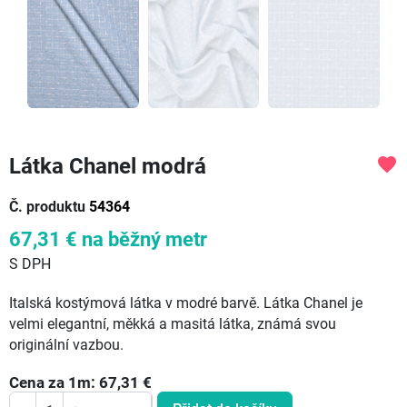
Látka Chanel modrá
favorite
Č. produktu
54364
67,31 €
na běžný metr
S DPH
Italská kostýmová látka v modré barvě. Látka Chanel je
velmi elegantní, měkká a masitá látka, známá svou
originální vazbou.
Cena za
1
m:
67,31
€