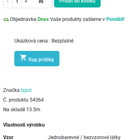
Přidat do košíku
-
+
m
Objednávka
Dnes
Vaše produkty zašleme v
Pondělí!
Ukázková cena :
Bezplatně

Kup próbkę
Značka
Izpol
Č. produktu
54364
Na skladě
13.5m
Vlastnosti výrobku
Vzor
Jednobarevné / bezvzorové látky