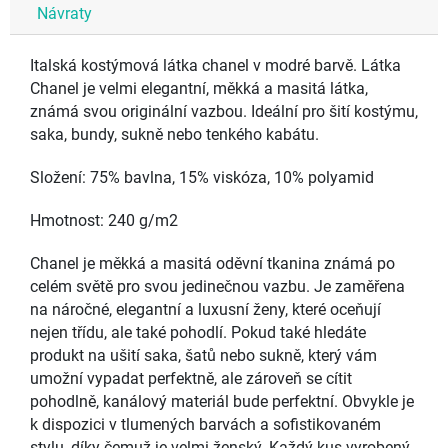
Návraty
Italská kostýmová látka chanel v modré barvě. Látka
Chanel je velmi elegantní, měkká a masitá látka,
známá svou originální vazbou. Ideální pro šití kostýmu,
saka, bundy, sukně nebo tenkého kabátu.
Složení: 75% bavlna, 15% viskóza, 10% polyamid
Hmotnost: 240 g/m2
Chanel je měkká a masitá oděvní tkanina známá po
celém světě pro svou jedinečnou vazbu. Je zaměřena
na náročné, elegantní a luxusní ženy, které oceňují
nejen třídu, ale také pohodlí. Pokud také hledáte
produkt na ušití saka, šatů nebo sukně, který vám
umožní vypadat perfektně, ale zároveň se cítit
pohodlně, kanálový materiál bude perfektní. Obvykle je
k dispozici v tlumených barvách a sofistikovaném