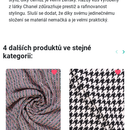
stylu, díky čemuž je velmi ženský. Každý kus vyrobený
z látky Chanel zdůrazňuje prestiž a rafinovanost
stylingu. Sluší se dodat, že díky svému jedinečnému
složení se materiál nemačká a je velmi praktický.
4 dalších produktů ve stejné
keyboard_arrow_left
keyboard_arrow_right
kategorii:
Předch
Dal
favorite
favorite