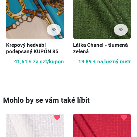
visibility
visibility
Krepový hedvábí
Látka Chanel - tlumená
podepsaný KUPÓN 85
zelená
cm
41,61 €
za szt/kupon
19,89 €
na běžný metr
Mohlo by se vám také líbit
favorite
favorite