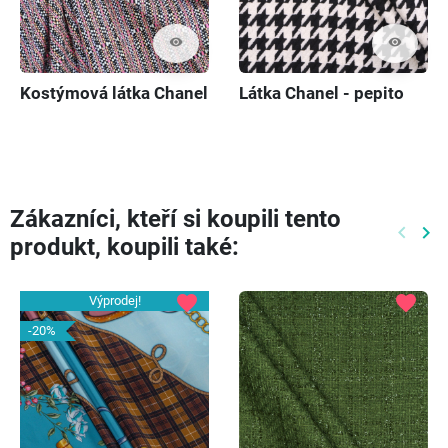
visibility
visibility
Kostýmová látka Chanel
Látka Chanel - pepito
Zákazníci, kteří si koupili tento
keyboard_arrow_left
keyboard_arrow_right
produkt, koupili také:
Předch
Dal
favorite
favorite
Výprodej!
-20%