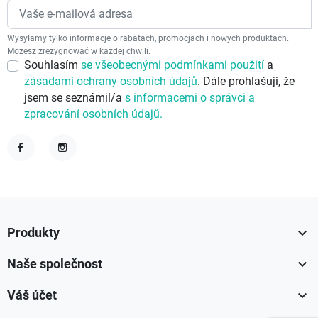
Wysyłamy tylko informacje o rabatach, promocjach i nowych produktach.
Możesz zrezygnować w każdej chwili.
Souhlasím
se všeobecnými podmínkami použití
a
zásadami ochrany osobních údajů
. Dále prohlašuji, že
jsem se seznámil/a
s informacemi o správci a
zpracování osobních údajů.
Facebook
Instagram

Produkty

Naše společnost

Váš účet