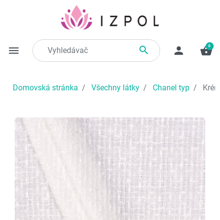
0

menu
person
shopping_basket
Domovská stránka
Všechny látky
Chanel typ
Krém