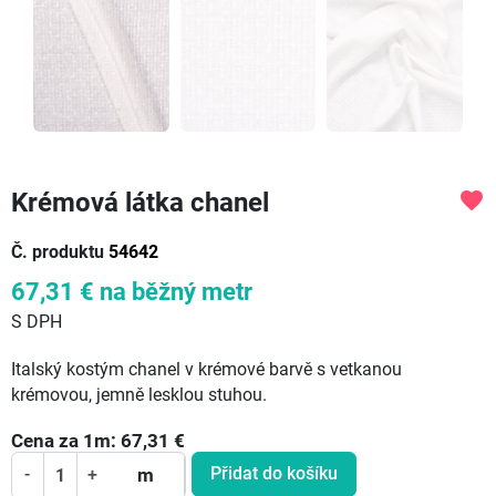
Krémová látka chanel
favorite
Č. produktu
54642
67,31 €
na běžný metr
S DPH
Italský kostým chanel v krémové barvě s vetkanou
krémovou, jemně lesklou stuhou.
Cena za
1
m:
67,31
€
Přidat do košíku
-
+
m