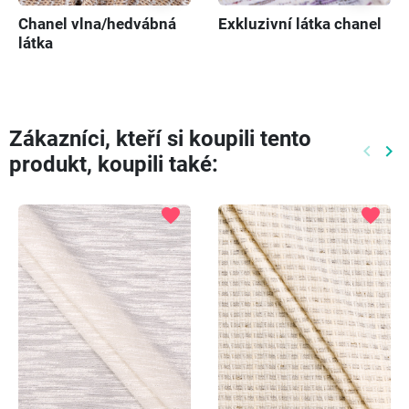
Chanel vlna/hedvábná
Exkluzivní látka chanel
látka
Zákazníci, kteří si koupili tento
keyboard_arrow_left
keyboard_arrow_right
produkt, koupili také:
Předch
Dal
favorite
favorite