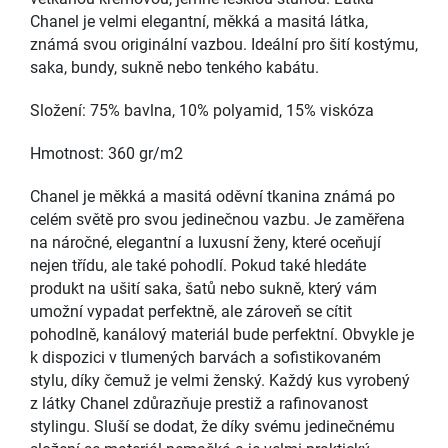
Chanel je velmi elegantní, měkká a masitá látka,
známá svou originální vazbou. Ideální pro šití kostýmu,
saka, bundy, sukně nebo tenkého kabátu.
Složení: 75% bavlna, 10% polyamid, 15% viskóza
Hmotnost: 360 gr/m2
Chanel je měkká a masitá oděvní tkanina známá po
celém světě pro svou jedinečnou vazbu. Je zaměřena
na náročné, elegantní a luxusní ženy, které oceňují
nejen třídu, ale také pohodlí. Pokud také hledáte
produkt na ušití saka, šatů nebo sukně, který vám
umožní vypadat perfektně, ale zároveň se cítit
pohodlně, kanálový materiál bude perfektní. Obvykle je
k dispozici v tlumených barvách a sofistikovaném
stylu, díky čemuž je velmi ženský. Každý kus vyrobený
z látky Chanel zdůrazňuje prestiž a rafinovanost
stylingu. Sluší se dodat, že díky svému jedinečnému