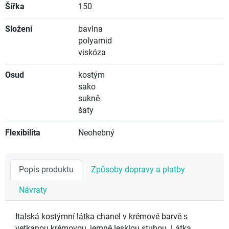
Šířka
150
Složení
bavlna
polyamid
viskóza
Osud
kostým
sako
sukně
šaty
Flexibilita
Neohebný
Popis produktu
Způsoby dopravy a platby
Návraty
Italská kostýmní látka chanel v krémové barvě s
vetkanou krémovou, jemně lesklou stuhou. Látka