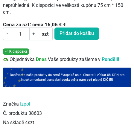
neprůhledná. K dispozici ve velikosti kupónu 75 cm * 150
cm.
Cena za
szt:
cena 16,06 €
€
Přidat do košíku
-
+
szt
K dispozici

Objednávka
Dnes
Vaše produkty zašleme v
Pondělí!
Dodáváme naše produkty do zemí Evropské unie. Chcete-li získat 0% DPH pro
intrakomunitární transakci
poskytněte nám své platné DIČ EU
Značka
Izpol
Č. produktu
38603
Na skladě
4szt