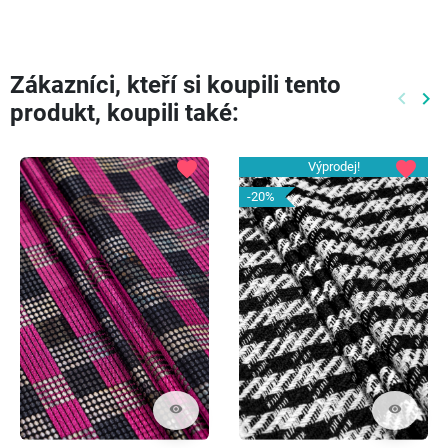
Zákazníci, kteří si koupili tento
keyboard_arrow_left
keyboard_arrow_right
produkt, koupili také:
Předch
Dal
favorite
favorite
Výprodej!
-20%
visibility
visibility