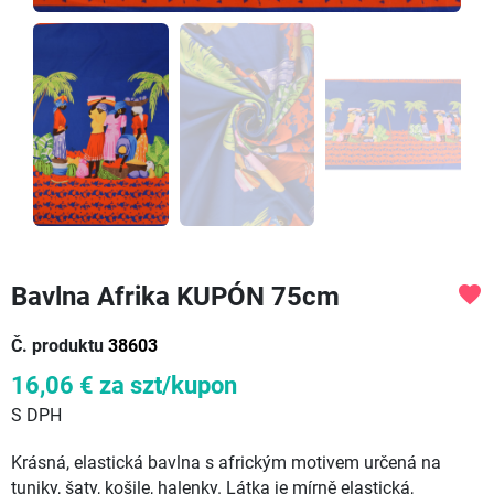
Bavlna Afrika KUPÓN 75cm
favorite
Č. produktu
38603
16,06 €
za szt/kupon
S DPH
Krásná, elastická bavlna s africkým motivem určená na
tuniky, šaty, košile, halenky. Látka je mírně elastická,