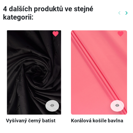
4 dalších produktů ve stejné
keyboard_arrow_left
keyboard_arrow_right
kategorii:
Předch
Dal
favorite
favorite
visibility
visibility
Vyšívaný černý batist
Korálová košile bavlna