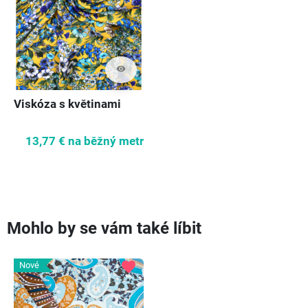
visibility
Viskóza s květinami
13,77 €
na běžný metr
Mohlo by se vám také líbit
favorite
Nové