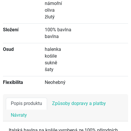
námořní
oliva
žlutý
Složení
100% bavlna
bavlna
Osud
halenka
košile
sukně
šaty
Flexibilita
Neohebný
Popis produktu
Způsoby dopravy a platby
Návraty
Italská bavlna na košile vyrobená ze 100% přírodních