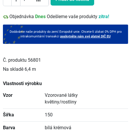
Objednávka
Dnes
Odešleme vaše produkty
zítra!
Dodáváme naše produkty do zemí Evropské unie. Chcete-li získat 0% DPH pro
intrakomunitární transakci
poskytněte nám své platné DIČ EU
Č. produktu
56801
Na skladě
6,4 m
Vlastnosti výrobku
Vzor
Vzorované látky
květiny/rostliny
Šířka
150
Barva
bílá krémová