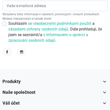
Wysyłamy tylko informacje o rabatach, promocjach i nowych produktach.
Możesz zrezygnować w każdej chwili.
Souhlasím
se všeobecnými podmínkami použití
a
zásadami ochrany osobních údajů
. Dále prohlašuji, že
jsem se seznámil/a
s informacemi o správci a
zpracování osobních údajů.
Facebook
Instagram

Produkty

Naše společnost

Váš účet