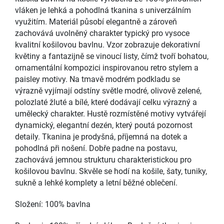
vláken je lehká a pohodlná tkanina s univerzálním
využitím. Materiál působí elegantně a zároveň
zachovává uvolněný charakter typický pro vysoce
kvalitní košilovou bavlnu. Vzor zobrazuje dekorativní
květiny a fantazijně se vinoucí listy, čímž tvoří bohatou,
ornamentální kompozici inspirovanou retro stylem a
paisley motivy. Na tmavě modrém podkladu se
výrazně vyjímají odstíny světle modré, olivově zelené,
polozlaté žluté a bílé, které dodávají celku výrazný a
umělecký charakter. Hustě rozmístěné motivy vytvářejí
dynamický, elegantní dezén, který poutá pozornost
detaily. Tkanina je prodyšná, příjemná na dotek a
pohodlná při nošení. Dobře padne na postavu,
zachovává jemnou strukturu charakteristickou pro
košilovou bavlnu. Skvěle se hodí na košile, šaty, tuniky,
sukně a lehké komplety a letní běžné oblečení.
Složení: 100% bavlna