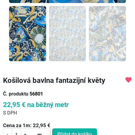
Košilová bavlna fantazijní květy
favorite
Č. produktu
56801
22,95 €
na běžný metr
S DPH
Cena za
1
m:
22,95
€
Přidat do košíku
-
+
m