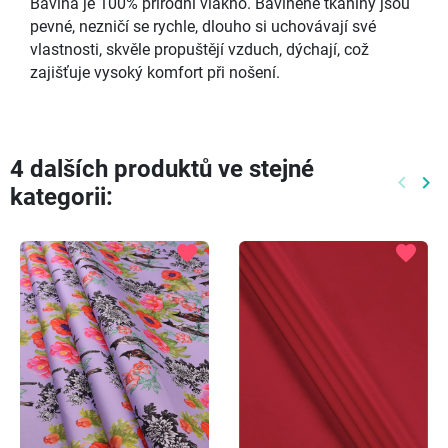
Bavlna je 100% přírodní vlákno. Bavlněné tkaniny jsou
pevné, nezničí se rychle, dlouho si uchovávají své
vlastnosti, skvěle propuštějí vzduch, dýchají, což
zajišťuje vysoký komfort při nošení.
4 dalších produktů ve stejné
keyboard_arrow_left
keyboard_arrow_right
kategorii:
Předch
Dal
favorite
favorite