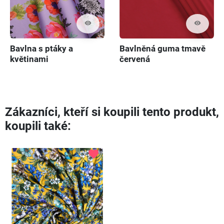
visibility
visibility
Bavlna s ptáky a
Bavlněná guma tmavě
květinami
červená
Zákazníci, kteří si koupili tento produkt,
koupili také:
favorite