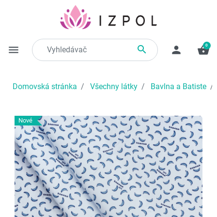
0

menu
person
shopping_basket
Domovská stránka
Všechny látky
Bavlna a Batiste
Nové