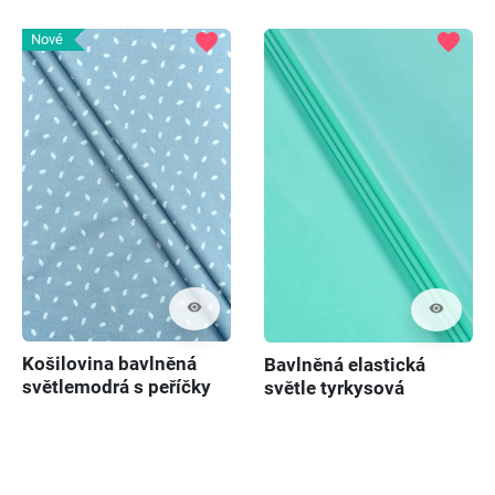
favorite
favorite
Nové
visibility
visibility
Košilovina bavlněná
Bavlněná elastická
světlemodrá s peříčky
světle tyrkysová