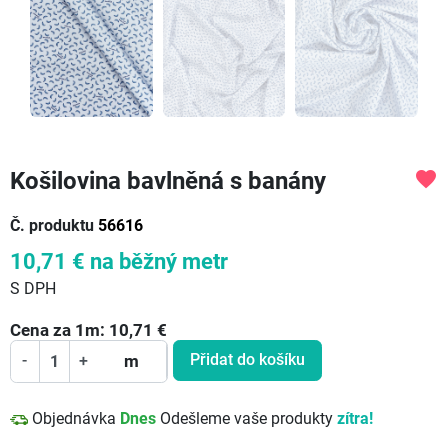
Košilovina bavlněná s banány
favorite
Č. produktu
56616
10,71 €
na běžný metr
S DPH
Cena za
1
m:
10,71
€
Přidat do košíku
-
+
m
Objednávka
Dnes
Odešleme vaše produkty
zítra!