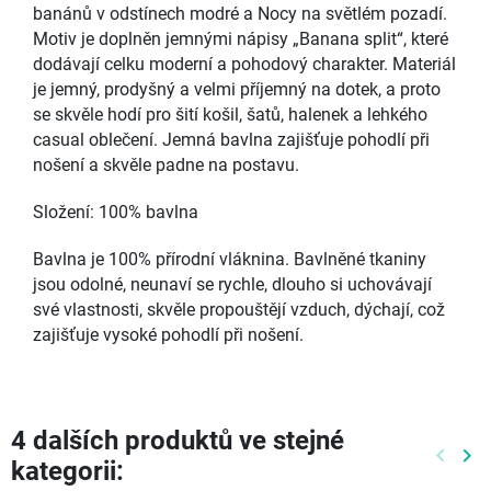
banánů v odstínech modré a Nocy na světlém pozadí.
Motiv je doplněn jemnými nápisy „Banana split“, které
dodávají celku moderní a pohodový charakter. Materiál
je jemný, prodyšný a velmi příjemný na dotek, a proto
se skvěle hodí pro šití košil, šatů, halenek a lehkého
casual oblečení. Jemná bavlna zajišťuje pohodlí při
nošení a skvěle padne na postavu.
Složení: 100% bavlna
Bavlna je 100% přírodní vláknina. Bavlněné tkaniny
jsou odolné, neunaví se rychle, dlouho si uchovávají
své vlastnosti, skvěle propouštějí vzduch, dýchají, což
zajišťuje vysoké pohodlí při nošení.
4 dalších produktů ve stejné
keyboard_arrow_left
keyboard_arrow_right
kategorii:
Předch
Dal