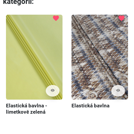
kategorii:
Předch
Dal
favorite
favorite
visibility
visibility
Elastická bavlna -
Elastická bavlna
limetkově zelená