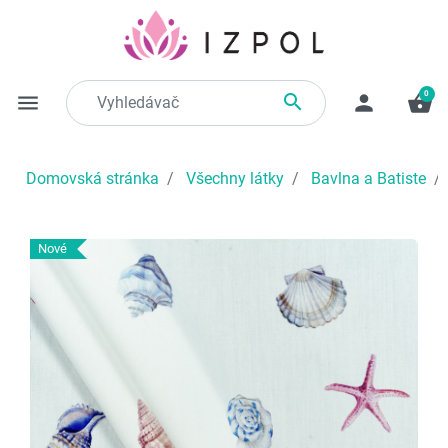
0

menu
person
shopping_basket
Domovská stránka
Všechny látky
Bavlna a Batiste
Nové