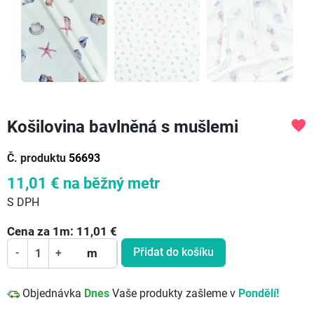
Košilovina bavlněná s mušlemi
favorite
Č. produktu
56693
11,01 €
na běžný metr
S DPH
Cena za
1
m:
11,01
€
Přidat do košíku
-
+
m
Objednávka
Dnes
Vaše produkty zašleme v
Pondělí!