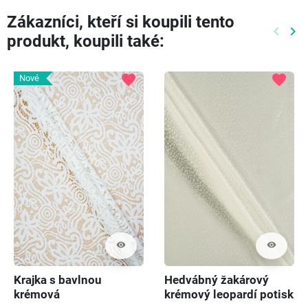
Zákazníci, kteří si koupili tento
keyboard_arrow_left
keyboard_arrow_right
produkt, koupili také:
Předch
Dal
favorite
favorite
Nové
visibility
visibility
Krajka s bavlnou
Hedvábný žakárový
krémová
krémový leopardí potisk