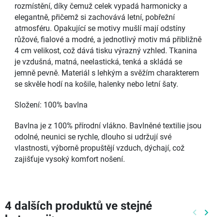
rozmístění, díky čemuž celek vypadá harmonicky a
elegantně, přičemž si zachovává letní, pobřežní
atmosféru. Opakující se motivy mušlí mají odstíny
růžové, fialové a modré, a jednotlivý motiv má přibližně
4 cm velikost, což dává tisku výrazný vzhled. Tkanina
je vzdušná, matná, neelastická, tenká a skládá se
jemně pevně. Materiál s lehkým a svěžím charakterem
se skvěle hodí na košile, halenky nebo letní šaty.
Složení: 100% bavlna
Bavlna je z 100% přírodní vlákno. Bavlněné textilie jsou
odolné, neunici se rychle, dlouho si udržují své
vlastnosti, výborně propuštějí vzduch, dýchají, což
zajišťuje vysoký komfort nošení.
4 dalších produktů ve stejné
keyboard_arrow_left
keyboard_arrow_right