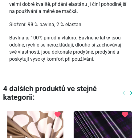
velmi dobré kvalitě, přidání elastánu ji činí pohodlnější
na používání a méně se mačká.
Složení: 98 % bavlna, 2 % elastan
Bavlna je 100% přírodní vlákno. Bavlněné látky jsou
odolné, rychle se nerozkládají, dlouho si zachovávají
své vlastnosti, jsou dokonale prodyšné, prodyšné a
poskytují vysoký komfort při používání.
4 dalších produktů ve stejné
keyboard_arrow_left
keyboard_arrow_right
kategorii:
Předch
Dal
favorite
favorite