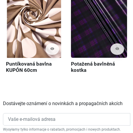
visibility
visibility
Puntíkovaná bavlna
Potažená bavlněná
KUPÓN 60cm
kostka
Dostávejte oznámení o novinkách a propagačních akcích
Wysyłamy tylko informacje o rabatach, promocjach i nowych produktach.