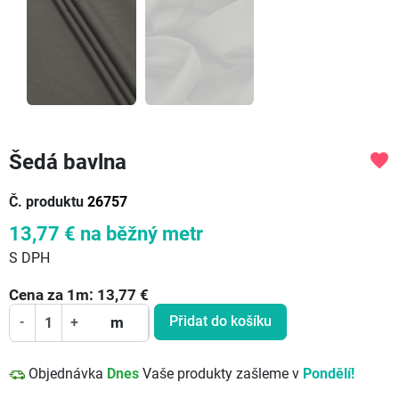
Šedá bavlna
favorite
Č. produktu
26757
13,77 €
na běžný metr
S DPH
Cena za
1
m:
13,77
€
Přidat do košíku
-
+
m
Objednávka
Dnes
Vaše produkty zašleme v
Pondělí!