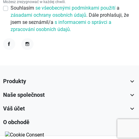
Możesz zrezygnować w każdej chwili.
Souhlasím
se všeobecnými podmínkami použití
a
zásadami ochrany osobních údajů
. Dále prohlašuji, že
jsem se seznámil/a
s informacemi o správci a
zpracování osobních údajů.
Facebook
Instagram

Produkty

Naše společnost

Váš účet

O obchodě