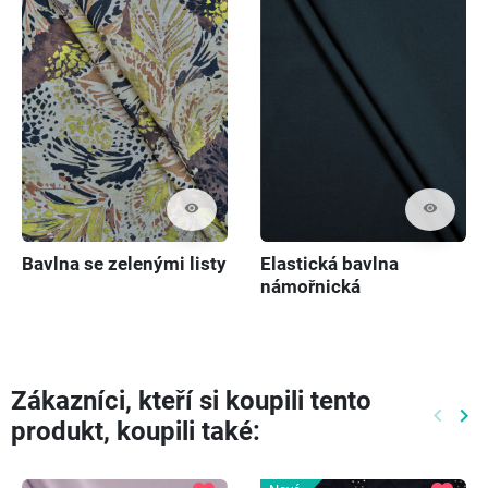
visibility
visibility
Bavlna se zelenými listy
Elastická bavlna
námořnická
Zákazníci, kteří si koupili tento
keyboard_arrow_left
keyboard_arrow_right
produkt, koupili také:
Předch
Dal