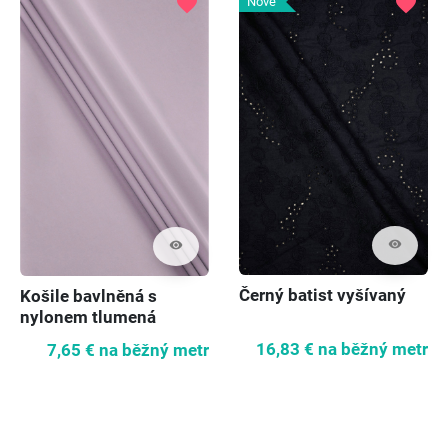
favorite
favorite
Nové
visibility
visibility
Černý batist vyšívaný
Košile bavlněná s
nylonem tlumená
fialová
16,83 €
na běžný metr
7,65 €
na běžný metr