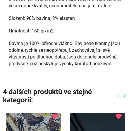
velmi dobré kvality, nenahraditelná na jaře a v létě.
Složení: 98% bavlna, 2% elastan
Hmotnost: 160 gr/m2
Bavlna je 100% přírodní vlákno. Bavlněné tkaniny jsou
odolné, rychle se neopotřebují, zachovávají si své
vlastnosti po dlouhou dobu, jsou dokonale prodyšné,
prodyšné, což poskytuje vysoký komfort používání.
4 dalších produktů ve stejné
keyboard_arrow_left
keyboard_arrow_right
kategorii:
Předch
Dal
favorite
favorite