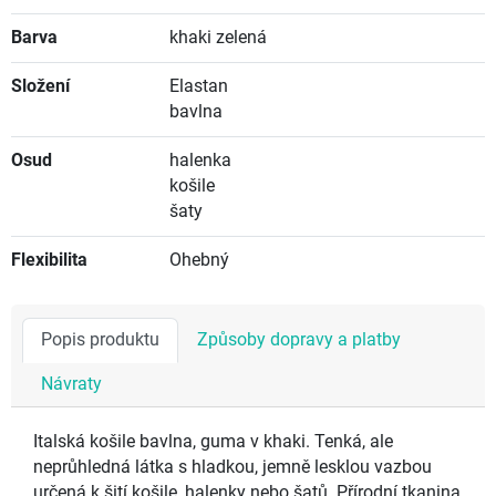
Barva
khaki zelená
Složení
Elastan
bavlna
Osud
halenka
košile
šaty
Flexibilita
Ohebný
Popis produktu
Způsoby dopravy a platby
Návraty
Italská košile bavlna, guma v khaki. Tenká, ale
neprůhledná látka s hladkou, jemně lesklou vazbou
určená k šití košile, halenky nebo šatů. Přírodní tkanina