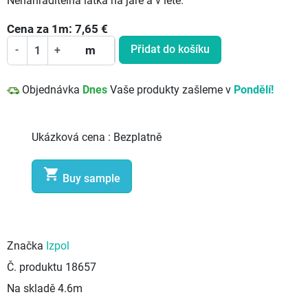
Nenahraditelná látka na jaře a v létě.
Cena za
1
m:
7,65
€
Přidat do košíku
-
+
m
Objednávka
Dnes
Vaše produkty zašleme v
Pondělí!
Ukázková cena :
Bezplatně

Buy sample
Značka
Izpol
Č. produktu
18657
Na skladě
4.6m