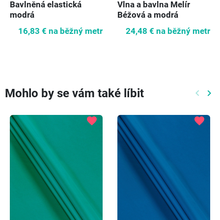
Bavlněná elastická
Vlna a bavlna Melír
modrá
Béžová a modrá
16,83 €
na běžný metr
24,48 €
na běžný metr
Mohlo by se vám také líbit
keyboard_arrow_left
keyboard_arrow_right
Předch
Dal
favorite
favorite