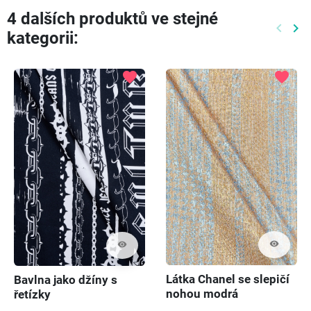
4 dalších produktů ve stejné
keyboard_arrow_left
keyboard_arrow_right
kategorii:
Předch
Dal
favorite
favorite
visibility
visibility
Látka Chanel se slepičí
Bavlna jako džíny s
nohou modrá
řetízky