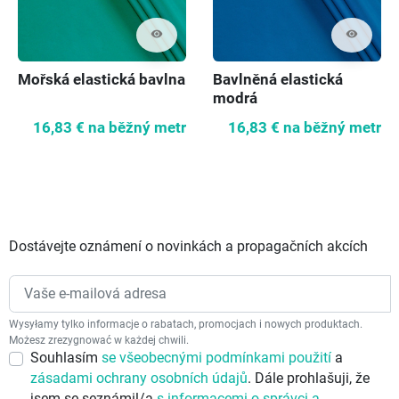
visibility
visibility
Mořská elastická bavlna
Bavlněná elastická
modrá
16,83 €
na běžný metr
16,83 €
na běžný metr
Dostávejte oznámení o novinkách a propagačních akcích
Wysyłamy tylko informacje o rabatach, promocjach i nowych produktach.
Możesz zrezygnować w każdej chwili.
Souhlasím
se všeobecnými podmínkami použití
a
zásadami ochrany osobních údajů
. Dále prohlašuji, že
jsem se seznámil/a
s informacemi o správci a