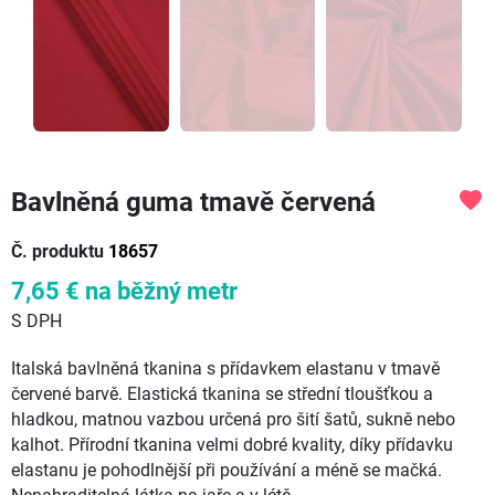
Bavlněná guma tmavě červená
favorite
Č. produktu
18657
7,65 €
na běžný metr
S DPH
Italská bavlněná tkanina s přídavkem elastanu v tmavě
červené barvě. Elastická tkanina se střední tloušťkou a
hladkou, matnou vazbou určená pro šití šatů, sukně nebo
kalhot. Přírodní tkanina velmi dobré kvality, díky přídavku
elastanu je pohodlnější při používání a méně se mačká.