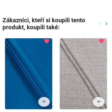
Zákazníci, kteří si koupili tento
keyboard_arrow_left
keyboard_arrow_right
produkt, koupili také:
Předch
Dal
favorite
favorite
visibility
visibility