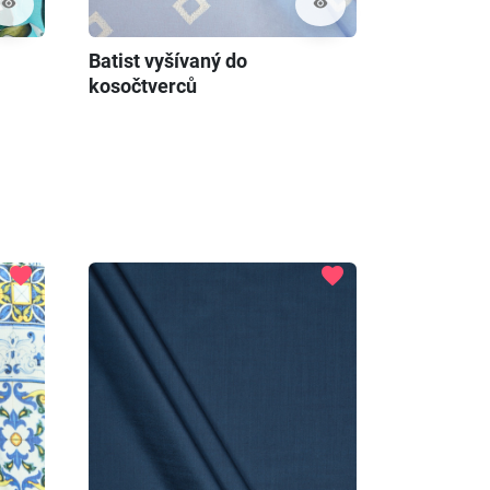
visibility
visibility
Batist vyšívaný do
kosočtverců
favorite
favorite