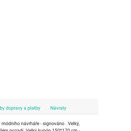
y dopravy a platby
Návraty
módního návrháře - signováno . Velký,
ílém pozadí. Velký kupón 150*170 cm -