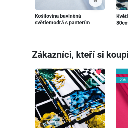
visibility
Košilovina bavlněná
Květ
světlemodrá s panterím
80c
vzorem
Zákazníci, kteří si koupi
favorite
-20%