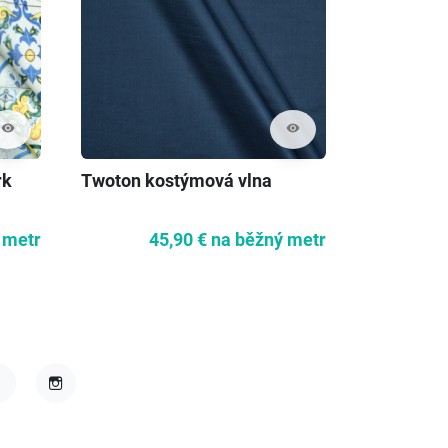
visibility
visibility
rk
Twoton kostýmová vlna
 metr
45,90 €
na běžný metr
acebook
Instagram