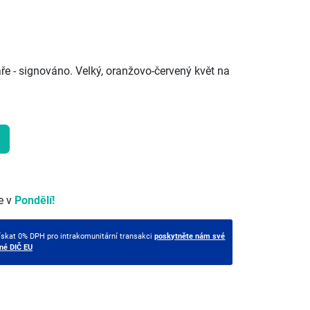
 - signováno. Velký, oranžovo-červený květ na
e v
Pondělí!
ískat 0% DPH pro intrakomunitární transakci
poskytněte nám své
tné DIČ EU