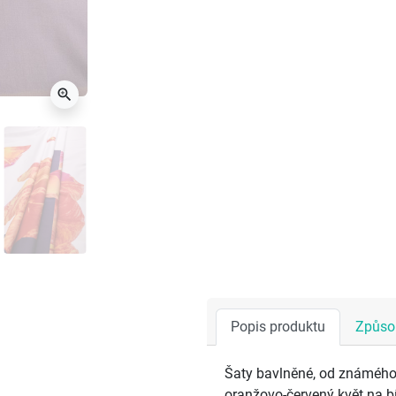
zoom_in
Popis produktu
Způsob
Šaty bavlněné, od známého 
oranžovo-červený květ na b