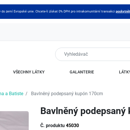
do zemí Evropské unie. Chcete-li získat 0% DPH pro intrakomunitární transakci
poskytnět
VŠECHNY LÁTKY
GALANTERIE
LÁTKY
na a Batiste
Bavlněný podepsaný kupón 170cm
Bavlněný podepsaný
Č. produktu
45030