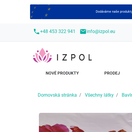
Dodáváme naše produkty 
call
mail
+48 453 322 941
info@izpol.eu
NOVÉ PRODUKTY
PRODEJ
Domovská stránka
Všechny látky
Bavl