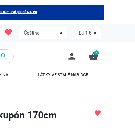
e nám své platné DIČ EU
favorite
0
person
shopping_basket

 NA...
LÁTKY VE STÁLÉ NABÍDCE
 kupón 170cm
favorite