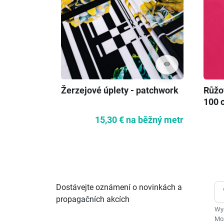
visibility
Žerzejové úplety - patchwork
Růžo
100 
15,30 €
na běžný metr
Dostávejte oznámení o novinkách a
propagačních akcích
Wys
Moż