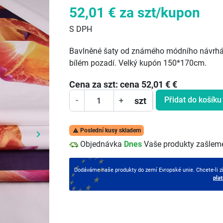
52,01 €
za szt/kupon
S DPH
Bavlněné šaty od známého módního návrháře
bílém pozadí. Velký kupón 150*170cm.
Cena za
szt:
cena 52,01 €
€
Přidat do košíku
szt
-
+
Poslední kusy skladem

keyboard_arrow_right
Další
Objednávka
Dnes
Vaše produkty zašlem
Dodáváme naše produkty do zemí Evropské unie. Chcete-li z
pla