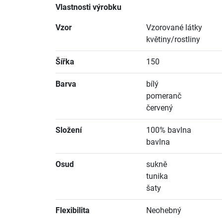
Vlastnosti výrobku
Vzor
Vzorované látky
květiny/rostliny
Šířka
150
Barva
bílý
pomeranč
červený
Složení
100% bavlna
bavlna
Osud
sukně
tunika
šaty
Flexibilita
Neohebný