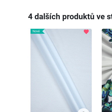
4 dalších produktů ve st
favorite
Nové