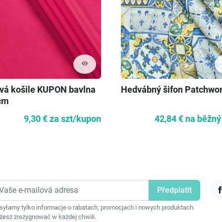
visibility
vá košile KUPON bavlna
Hedvábný šifon Patchwo
cm
9,30 €
za szt/kupon
42,84 €
na běžný
F
yłamy tylko informacje o rabatach, promocjach i nowych produktach.
esz zrezygnować w każdej chwili.