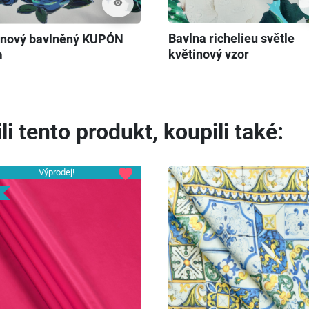
visibility
Bavlna richelieu světle
inový bavlněný KUPÓN
květinový vzor
m
li tento produkt, koupili také:
favorite
Výprodej!