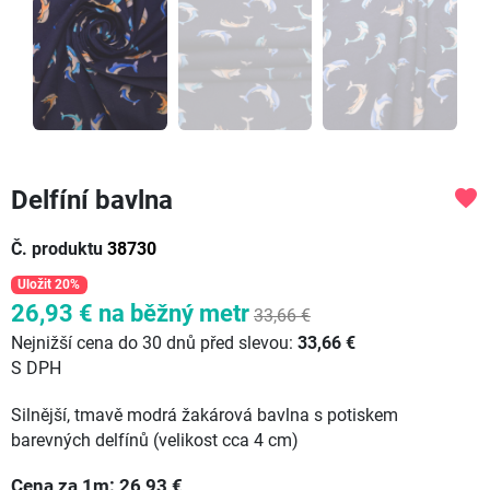
Delfíní bavlna
favorite
Č. produktu
38730
Uložit 20%
26,93 €
na běžný metr
33,66 €
Nejnižší cena do 30 dnů před slevou:
33,66 €
S DPH
Silnější, tmavě modrá žakárová bavlna s potiskem
barevných delfínů (velikost cca 4 cm)
Cena za
1
m:
26,93
€