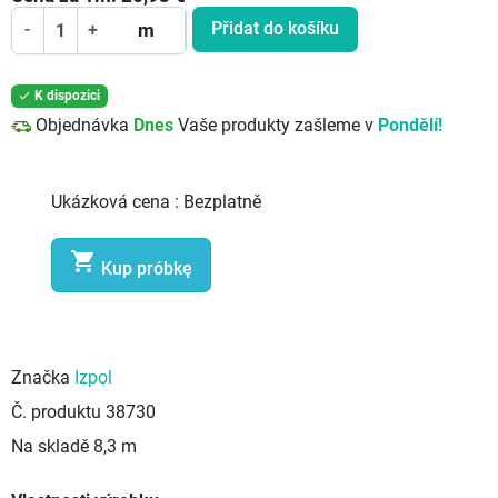
Přidat do košíku
-
+
m
K dispozici

Objednávka
Dnes
Vaše produkty zašleme v
Pondělí!
Ukázková cena :
Bezplatně

Kup próbkę
Značka
Izpol
Č. produktu
38730
Na skladě
8,3 m