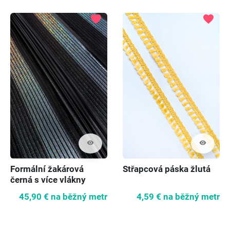
favorite
favorite
visibility
visibility
Formální žakárová
Střapcová páska žlutá
černá s více vlákny
45,90 €
na běžný metr
4,59 €
na běžný metr