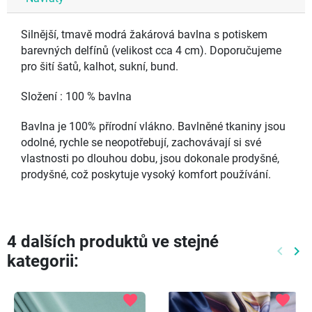
Silnější, tmavě modrá žakárová bavlna s potiskem
barevných delfínů (velikost cca 4 cm). Doporučujeme
pro šití šatů, kalhot, sukní, bund.
Složení : 100 % bavlna
Bavlna je 100% přírodní vlákno. Bavlněné tkaniny jsou
odolné, rychle se neopotřebují, zachovávají si své
vlastnosti po dlouhou dobu, jsou dokonale prodyšné,
prodyšné, což poskytuje vysoký komfort používání.
4 dalších produktů ve stejné
keyboard_arrow_left
keyboard_arrow_right
kategorii:
Předch
Dal
favorite
favorite