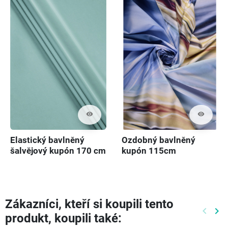
visibility
visibility
Elastický bavlněný
Ozdobný bavlněný
šalvějový kupón 170 cm
kupón 115cm
Zákazníci, kteří si koupili tento
keyboard_arrow_left
keyboard_arrow_right
produkt, koupili také:
Předch
Dal