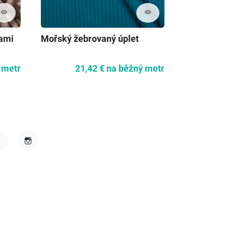
visibility
visibility
nami
Mořský žebrovaný úplet
Neoprenov
květinami
 metr
21,42 €
na běžný metr
acebook
Instagram