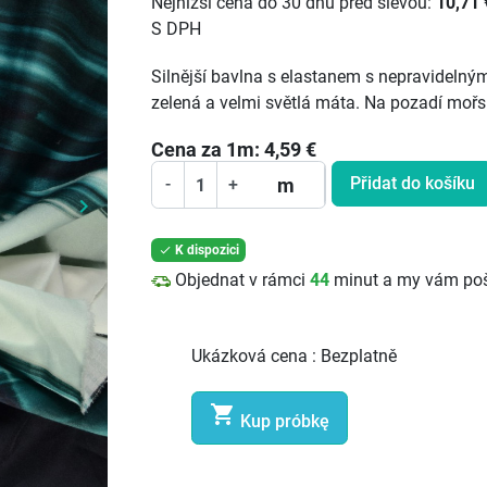
Nejnižší cena do 30 dnů před slevou:
10,71 
S DPH
Silnější bavlna s elastanem s nepravideln
zelená a velmi světlá máta. Na pozadí mořs
Cena za
1
m:
4,59
€
Přidat do košíku
m
-
+
keyboard_arrow_right
Další
K dispozici

Objednat v rámci
44
minut a my vám po
Ukázková cena :
Bezplatně

Kup próbkę