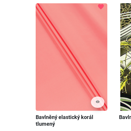
favorite
visibility
Bavlněný elastický korál
Bavl
tlumený