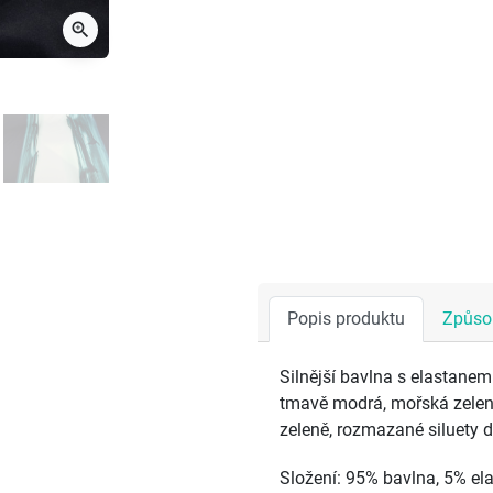
zoom_in
Popis produktu
Způsob
Silnější bavlna s elastane
tmavě modrá, mořská zelen
zeleně, rozmazané siluety d
Složení: 95% bavlna, 5% el