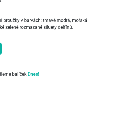
€
ými proužky v barvách: tmavě modrá, mořská
ké zeleně rozmazané siluety delfínů.
šleme balíček
Dnes!