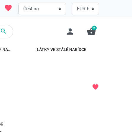
favorite
0
person
shopping_basket

 NA...
LÁTKY VE STÁLÉ NABÍDCE
favorite
 €