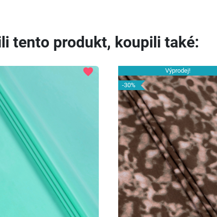
li tento produkt, koupili také:
favorite
Výprodej!
-30%