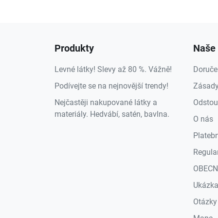
Produkty
Naše 
Levné látky! Slevy až 80 %. Vážně!
Doruče
Podívejte se na nejnovější trendy!
Zásady
Nejčastěji nakupované látky a
Odstou
materiály. Hedvábí, satén, bavlna.
O nás
Plateb
Regula
OBECN
Ukázk
Otázky