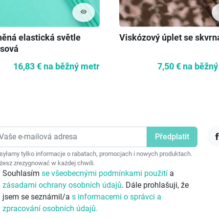
visibility
něná elastická světle
Viskózový úplet se skvr
ysová
16,83 €
na běžný metr
7,50 €
na běžný
F
yłamy tylko informacje o rabatach, promocjach i nowych produktach.
esz zrezygnować w każdej chwili.
Souhlasím
se všeobecnými podmínkami použití
a
zásadami ochrany osobních údajů
. Dále prohlašuji, že
jsem se seznámil/a
s informacemi o správci a
zpracování osobních údajů.