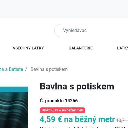
VŠECHNY LÁTKY
GALANTERIE
LÁTKY
na a Batiste
Bavlna s potiskem
Bavlna s potiskem
Č. produktu
14256
Uložit 6,12 €
na běžný metr
4,59 €
na běžný metr
10,71