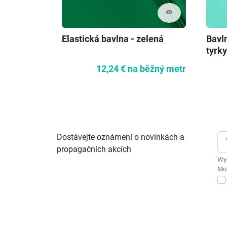
visibility
Elastická bavlna - zelená
Bavl
tyrk
12,24 €
na běžný metr
Dostávejte oznámení o novinkách a
propagačních akcích
Wys
Moż