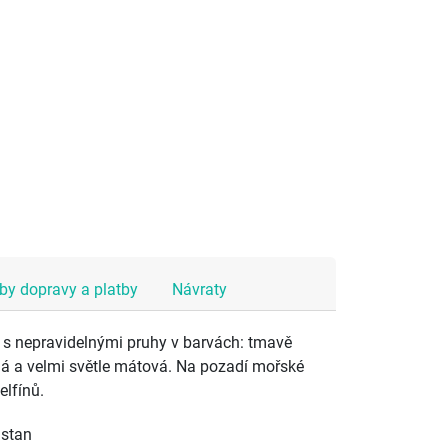
y dopravy a platby
Návraty
m s nepravidelnými pruhy v barvách: tmavě
á a velmi světle mátová. Na pozadí mořské
elfínů.
astan