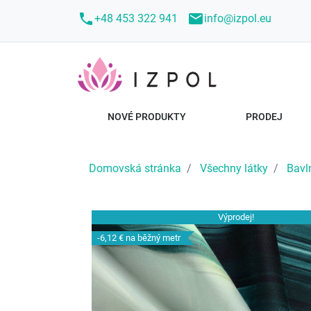
call
mail
+48 453 322 941
info@izpol.eu
NOVÉ PRODUKTY
PRODEJ
Domovská stránka
Všechny látky
Bavl
Výprodej!
-6,12 €
na běžný metr