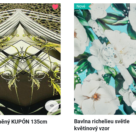
favorite
Nové
visibility
Bavlna richelieu světle
něný KUPÓN 135cm
květinový vzor