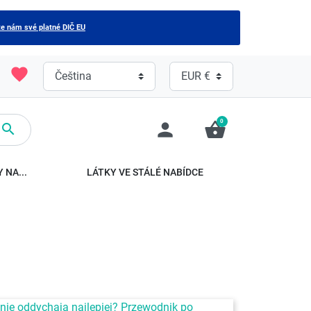
e nám své platné DIČ EU
favorite
0
person
shopping_basket

 NA...
LÁTKY VE STÁLÉ NABÍDCE