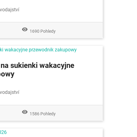
vodajství
remove_red_eye
1690 Pohledy
 na sukienki wakacyjne
powy
vodajství
remove_red_eye
1586 Pohledy