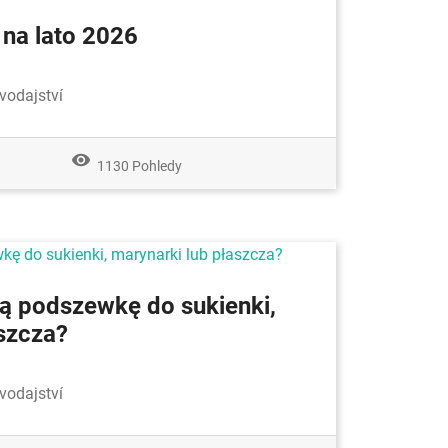
 na lato 2026
vodajství
remove_red_eye
1130 Pohledy
ną podszewkę do sukienki,
szcza?
vodajství