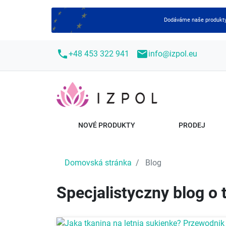
Dodáváme naše produkty 
call
mail
+48 453 322 941
info@izpol.eu
NOVÉ PRODUKTY
PRODEJ
Domovská stránka
Blog
Specjalistyczny blog o