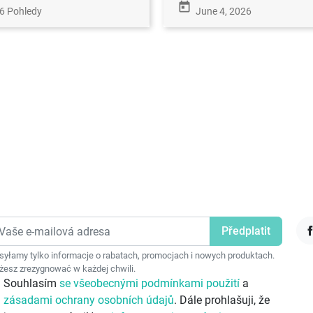
today
6 Pohledy
June 4, 2026
F
yłamy tylko informacje o rabatach, promocjach i nowych produktach.
esz zrezygnować w każdej chwili.
Souhlasím
se všeobecnými podmínkami použití
a
zásadami ochrany osobních údajů
. Dále prohlašuji, že