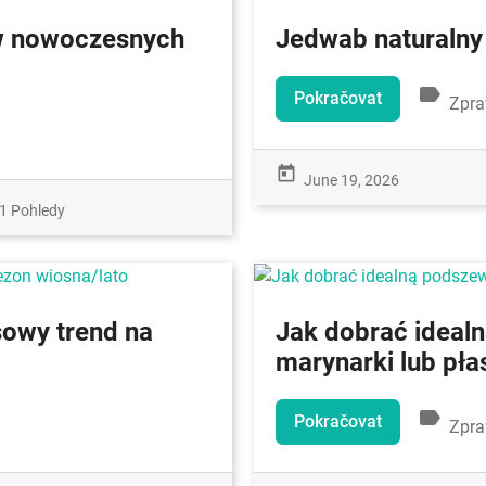
 w nowoczesnych
Jedwab naturalny
label
Pokračovat
Zpra
today
June 19, 2026
1 Pohledy
sowy trend na
Jak dobrać ideal
marynarki lub pła
label
Pokračovat
Zpra