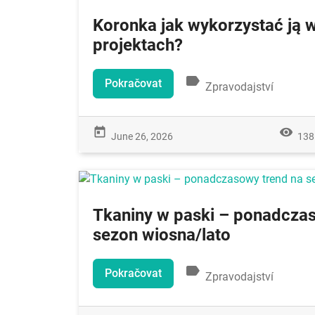
Koronka jak wykorzystać ją
projektach?
label
Pokračovat
Zpravodajství
today
remove_red_eye
June 26, 2026
138
Tkaniny w paski – ponadcza
sezon wiosna/lato
label
Pokračovat
Zpravodajství