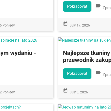
label
Pokračovat
Zpra
today
6 Pohledy
July 17, 2026
ym wydaniu -
Najlepsze tkaniny
przewodnik zaku
label
Pokračovat
Zpra
today
2 Pohledy
July 3, 2026