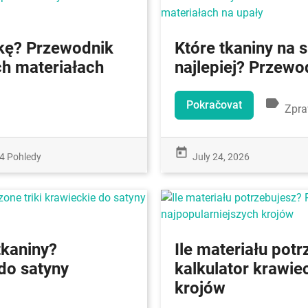
nkę? Przewodnik
Które tkaniny na 
ch materiałach
najlepiej? Przewo
label
Pokračovat
Zpra
today
4 Pohledy
July 24, 2026
tkaniny?
Ile materiału pot
do satyny
kalkulator krawie
krojów