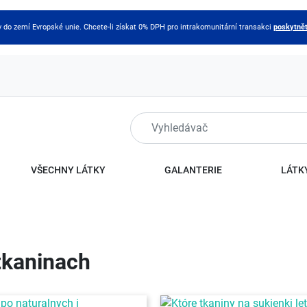
do zemí Evropské unie. Chcete-li získat 0% DPH pro intrakomunitární transakci
poskytnět
VŠECHNY LÁTKY
GALANTERIE
LÁTKY
 tkaninach