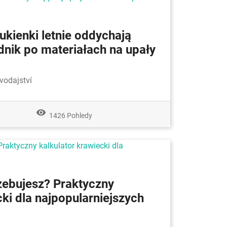
sukienki letnie oddychają
dnik po materiałach na upały
vodajství
remove_red_eye
1426 Pohledy
rzebujesz? Praktyczny
cki dla najpopularniejszych