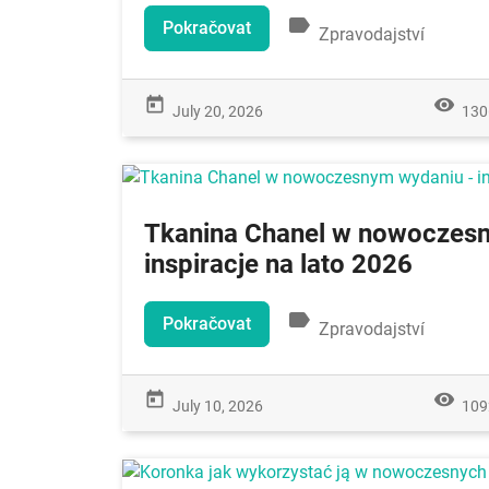
label
Pokračovat
Zpravodajství
today
remove_red_eye
July 20, 2026
130
Tkanina Chanel w nowoczesn
inspiracje na lato 2026
label
Pokračovat
Zpravodajství
today
remove_red_eye
July 10, 2026
109