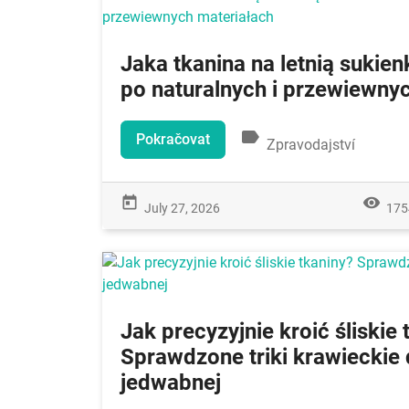
Jaka tkanina na letnią sukie
po naturalnych i przewiewny
label
Pokračovat
Zpravodajství
today
remove_red_eye
July 27, 2026
175
Jak precyzyjnie kroić śliskie 
Sprawdzone triki krawieckie 
jedwabnej