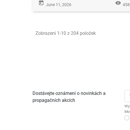
today
remove_red_eye
June 11, 2026
458
Zobrazení 1-10 z 204 položek
Dostávejte oznámení o novinkách a
propagačních akcích
Wys
Moż