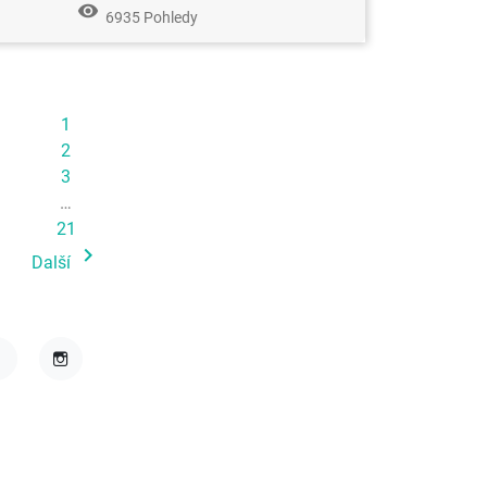
remove_red_eye
6935 Pohledy
1
2
3
…
21

Další
acebook
Instagram