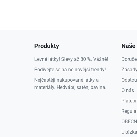
Produkty
Naše 
Levné látky! Slevy až 80 %. Vážně!
Doruče
Podívejte se na nejnovější trendy!
Zásady
Nejčastěji nakupované látky a
Odstou
materiály. Hedvábí, satén, bavlna.
O nás
Plateb
Regula
OBECN
Ukázk