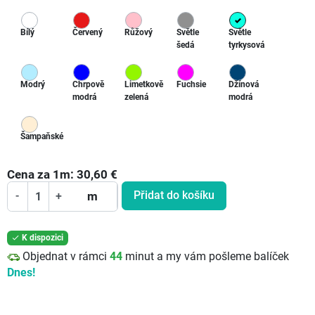
Bílý
Červený
Růžový
Světle
Světle
šedá
tyrkysová
Modrý
Chrpově
Limetkově
Fuchsie
Džínová
modrá
zelená
modrá
Šampaňské
Cena za
1
m:
30,60
€
Přidat do košíku
-
+
m
K dispozici

Objednat v rámci
44
minut a my vám pošleme balíček
Dnes!