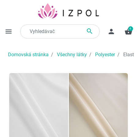
0

menu
person
shopping_basket
Domovská stránka
Všechny látky
Polyester
Elastic