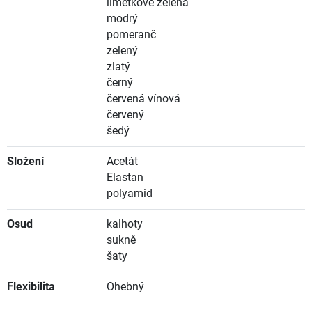
limetkově zelená
modrý
pomeranč
zelený
zlatý
černý
červená vínová
červený
šedý
Složení
Acetát
Elastan
polyamid
Osud
kalhoty
sukně
šaty
Flexibilita
Ohebný