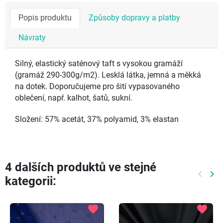
Popis produktu
Způsoby dopravy a platby
Návraty
Silný, elastický saténový taft s vysokou gramáží
(gramáž 290-300g/m2). Lesklá látka, jemná a měkká
na dotek. Doporučujeme pro šití vypasovaného
oblečení, např. kalhot, šatů, sukní.
Složení: 57% acetát, 37% polyamid, 3% elastan
4 dalších produktů ve stejné
keyboard_arrow_left
keyboard_arrow_right
kategorii:
Předch
Dal
favorite
favorite