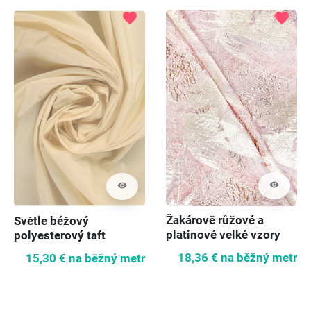
favorite
favorite
visibility
visibility
Žakárově růžové a
Světle béžový
platinové velké vzory
polyesterový taft
18,36 €
na běžný metr
15,30 €
na běžný metr