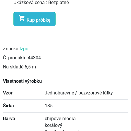
Ukázková cena :
Bezplatně

Kup próbkę
Značka
Izpol
Č. produktu
44304
Na skladě
6,5 m
Vlastnosti výrobku
Vzor
Jednobarevné / bezvzorové látky
Šířka
135
Barva
chrpově modrá
korálový