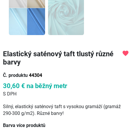
Elastický saténový taft tlustý různé
favorite
barvy
Č. produktu
44304
30,60 €
na běžný metr
S DPH
Silný, elastický saténový taft s vysokou gramáží (gramáž
290-300 g/m2). Různé barvy!
Barva více produktů