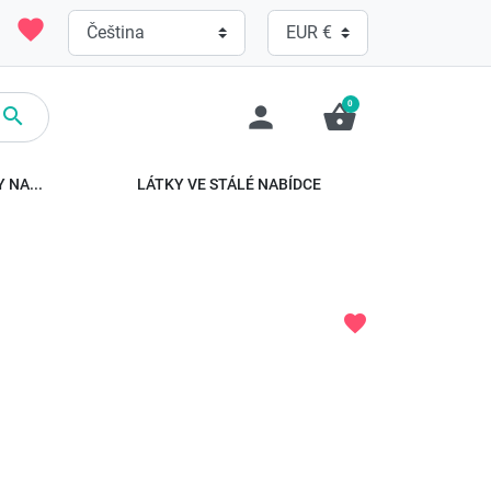
favorite
0
person
shopping_basket

 NA...
LÁTKY VE STÁLÉ NABÍDCE
favorite