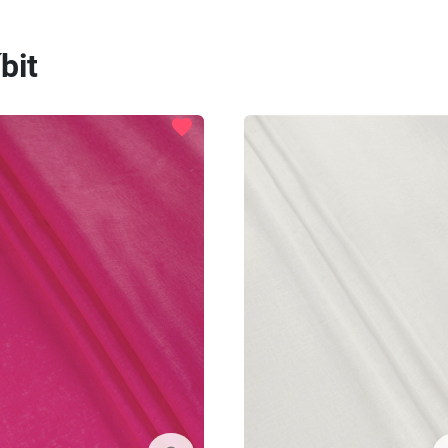
bit
favorite