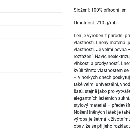
Složení: 100% přírodní len
Hmotnost: 210 g/mb
Len je vyroben z přírodní p
vlastností. Lněný materiál j
vlastnosti. Je velmi pevná
roztažení. Navíc neelektriz
vlhkosti a prodyšností. Lně
kvůli těmto vlastnostem se 
– v horkých dnech poskytuje
také velmi univerzální, vho
šatů, stejně jako pro vytvá
elegantních ležérních sukní
stylový materiál – především
Nošení lněných látek je tak
výroba je šetrná k životnímu
obav, že se při jeho rozkladu