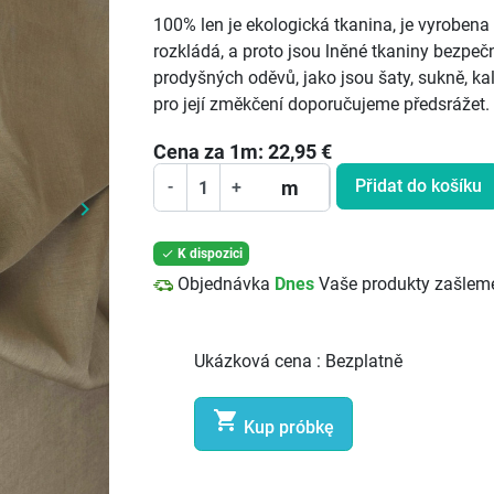
100% len je ekologická tkanina, je vyrobena
rozkládá, a proto jsou lněné tkaniny bezpečné
prodyšných oděvů, jako jsou šaty, sukně, kal
pro její změkčení doporučujeme předsrážet.
Cena za
1
m:
22,95
€
Přidat do košíku
m
-
+
keyboard_arrow_right
Další
K dispozici

Objednávka
Dnes
Vaše produkty zašlem
Ukázková cena :
Bezplatně

Kup próbkę