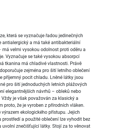
říze, která se vyznačuje řadou jedinečných
e antialergický a má také antibakteriální
 – má velmi vysokou odolnost proti oděru a
uje. Vyznačuje se také vysokou absorpcí
ná tkanina má chladivé vlastnosti. Právě
doporučuje zejména pro šití letního oblečení
 příjemný pocit chladu. Lněné látky jsou
dné pro šití jednoduchých letních plážových
ření elegantnějších návrhů – obleků nebo
. Vždy je však považován za klasický a
 proto, že je vyroben z přírodních vláken.
é výrazem ekologického přístupu. Jejich
 prostředí a použité oblečení lze vyhodit bez
 uvolní znečišťující látky. Stojí za to věnovat