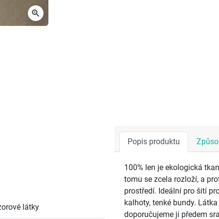
zoom_in
Popis produktu
Způsob
100% len je ekologická tkan
tomu se zcela rozloží, a pr
prostředí. Ideální pro šití 
kalhoty, tenké bundy. Látka 
orové látky
doporučujeme ji předem sra