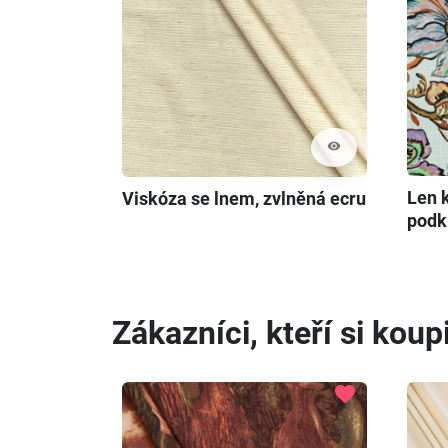
visibility
Len 
Viskóza se lnem, zvlněná ecru
podk
Zákazníci, kteří si koupi
favorite