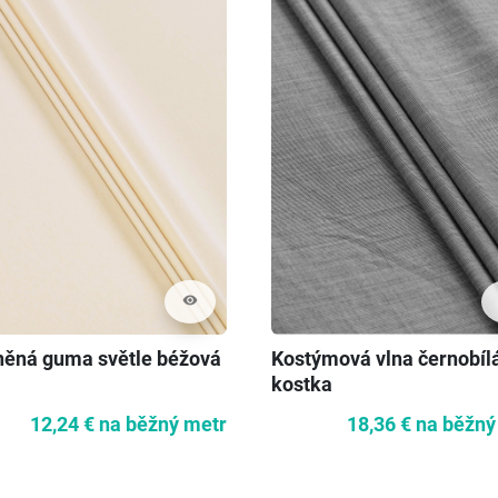
visibility
něná guma světle béžová
Kostýmová vlna černobíl
kostka
12,24 €
na běžný metr
18,36 €
na běžný