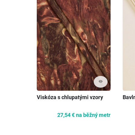
visibility
Viskóza s chlupatými vzory
Bavl
27,54 €
na běžný metr