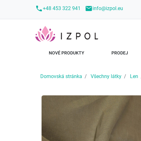
call
mail
+48 453 322 941
info@izpol.eu
NOVÉ PRODUKTY
PRODEJ
Domovská stránka
Všechny látky
Len