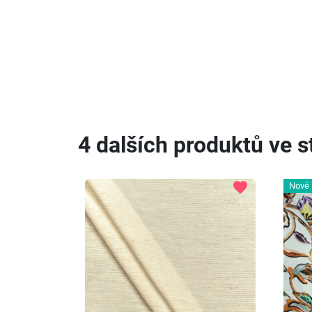
4 dalších produktů ve st
favorite
Nové