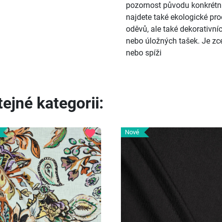
pozornost původu konkrétní
najdete také ekologické prod
oděvů, ale také dekorativní
nebo úložných tašek. Je zcel
nebo spíži
ejné kategorii:
favorite
Nové