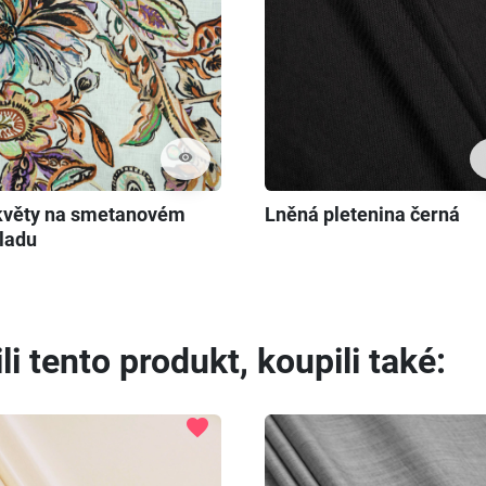
visibility
květy na smetanovém
Lněná pletenina černá
ladu
li tento produkt, koupili také:
favorite