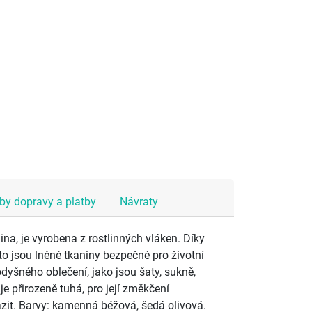
y dopravy a platby
Návraty
ina, je vyrobena z rostlinných vláken. Díky
oto jsou lněné tkaniny bezpečné pro životní
prodyšného oblečení, jako jsou šaty, sukně,
je přirozeně tuhá, pro její změkčení
zit. Barvy: kamenná béžová, šedá olivová.