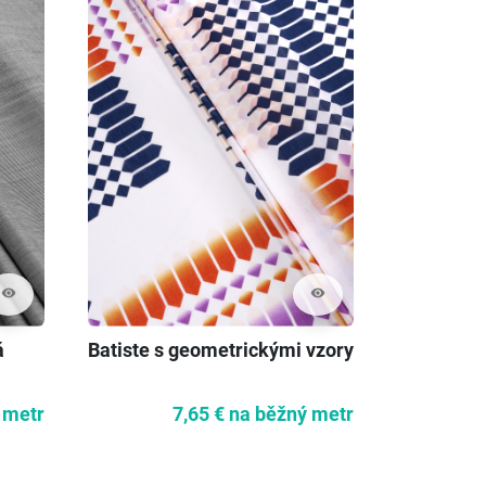
visibility
visibility
á
Batiste s geometrickými vzory
Hedvábný 
různé bar
 metr
7,65 €
na běžný metr
1