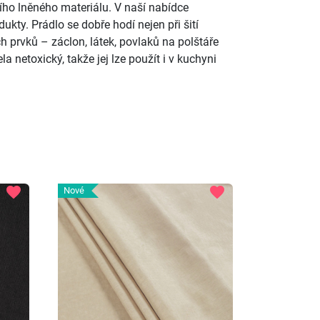
ho lněného materiálu. V naší nabídce
ukty. Prádlo se dobře hodí nejen při šití
ch prvků – záclon, látek, povlaků na polštáře
a netoxický, takže jej lze použít i v kuchyni
favorite
favorite
Nové