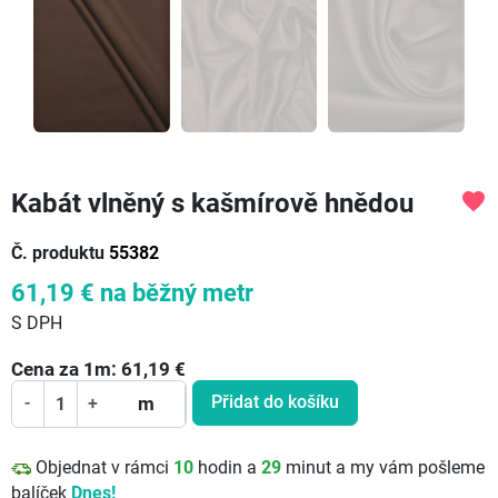
Kabát vlněný s kašmírově hnědou
favorite
Č. produktu
55382
61,19 €
na běžný metr
S DPH
Cena za
1
m:
61,19
€
Přidat do košíku
-
+
m
Objednat v rámci
10
hodin a
29
minut a my vám pošleme
balíček
Dnes!