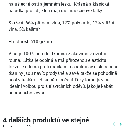
na ušlechtilosti a jemném lesku. Krásná a klasická
nabídka pro lidi, kteří mají rádi nadčasové látky.
Složení: 66% přírodní vlna, 17% polyamid, 12% střižní
vlna, 5% kašmír
Hmotnost: 610 gr/mb
Vlna je 100% přírodní tkanina získávaná z ovčího
rouna. Látka je odolná a má přirozenou elasticitu,
takže je odolná proti mačkání a snadno se čistí. Vlněné
tkaniny jsou navíc prodyšné a savé, takže se pohodlně
nosí v teplém i chladném počasí. Díky tomu je vlna
ideální volbou pro šití svrchních oděvů, jako je kabát,
bunda nebo vesta.
4 dalších produktů ve stejné
keyboard_arrow_left
keyboard_arrow_right
Předch
Dal