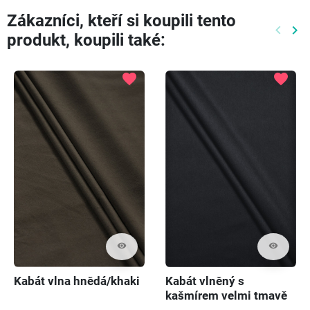
Zákazníci, kteří si koupili tento
keyboard_arrow_left
keyboard_arrow_right
produkt, koupili také:
Předch
Dal
favorite
favorite
visibility
visibility
Kabát vlna hnědá/khaki
Kabát vlněný s
kašmírem velmi tmavě