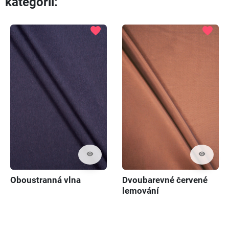
kategorii:
favorite
favorite
visibility
visibility
Oboustranná vlna
Dvoubarevné červené
lemování