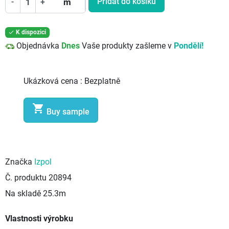
Přidat do košíku
-
+
m
K dispozici

Objednávka
Dnes
Vaše produkty zašleme v
Pondělí!
Ukázková cena :
Bezplatně

Buy sample
Značka
Izpol
Č. produktu
20894
Na skladě
25.3m
Vlastnosti výrobku