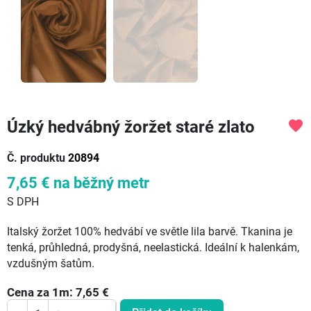
Úzký hedvábný žoržet staré zlato
favorite
Č. produktu
20894
7,65 €
na běžný metr
S DPH
Italský žoržet 100% hedvábí ve světle lila barvě. Tkanina je
tenká, průhledná, prodyšná, neelastická. Ideální k halenkám,
vzdušným šatům.
Cena za
1
m:
7,65
€