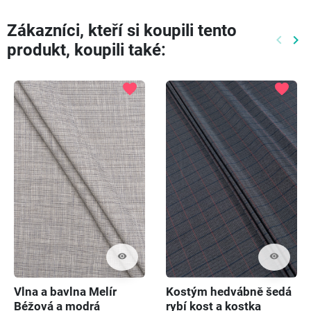
Zákazníci, kteří si koupili tento
keyboard_arrow_left
keyboard_arrow_right
produkt, koupili také:
Předch
Dal
favorite
favorite
visibility
visibility
Vlna a bavlna Melír
Kostým hedvábně šedá
Béžová a modrá
rybí kost a kostka