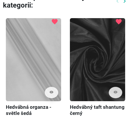
keyboard_arrow_left
keyboard_arrow_right
kategorii:
Předch
Dal
favorite
favorite
visibility
visibility
Hedvábná organza -
Hedvábný taft shantung
světle šedá
černý