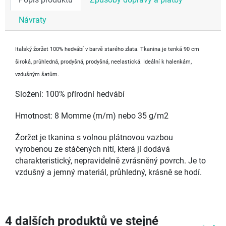
Popis produktu
Způsoby dopravy a platby
Návraty
Italský žoržet 100% hedvábí v barvě starého zlata. Tkanina je tenká 90 cm
široká, průhledná, prodyšná, prodyšná, neelastická. Ideální k halenkám,
vzdušným šatům.
Složení: 100% přírodní hedvábí
Hmotnost: 8 Momme (m/m) nebo 35 g/m2
Žoržet je tkanina s volnou plátnovou vazbou
vyrobenou ze stáčených nití, která jí dodává
charakteristický, nepravidelně zvrásněný povrch. Je to
vzdušný a jemný materiál, průhledný, krásně se hodí.
4 dalších produktů ve stejné